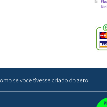
Ebo
Din
omo se você tivesse criado do zero!
P