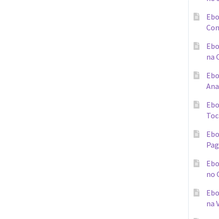
Ebo
Con
Ebo
na 
Ebo
Ana
Ebo
Toc
Ebo
Pag
Ebo
no 
Ebo
na 