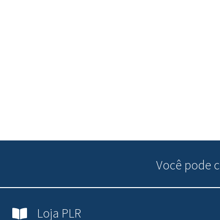
Você pode
c
Loja PLR