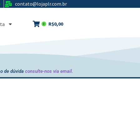
contato@lojaplr.com.br
e
R$
0,00
ta
0
o de dúvida
consulte-nos via email.