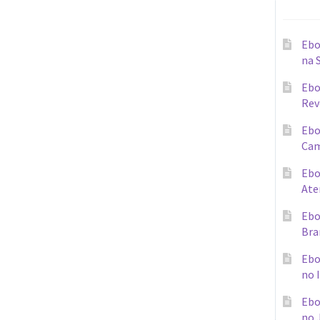
Ebo
na 
Ebo
Rev
Ebo
Cam
Ebo
Ate
Ebo
Bra
Ebo
no 
Ebo
no 