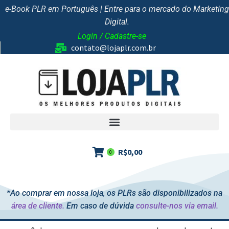
e-Book PLR em Português | Entre para o mercado do Marketing
Digital.
Login / Cadastre-se
contato@lojaplr.com.br
R$
0,00
0
*Ao comprar em nossa loja, os PLRs são disponibilizados na
área de cliente.
Em caso de dúvida
consulte-nos via email.