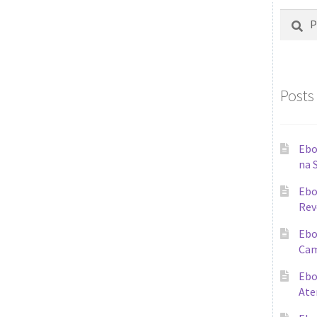
Posts
Ebo
na 
Ebo
Rev
Ebo
Cam
Ebo
Ate