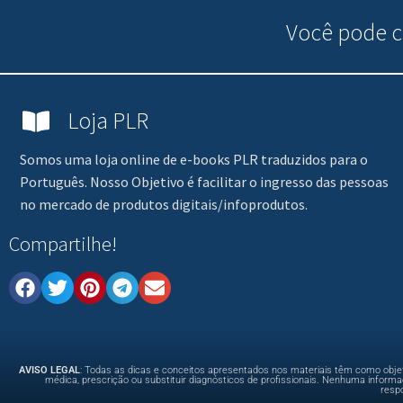
Você pode
c
Loja PLR
Somos uma loja online de e-books PLR traduzidos para o
Português. Nosso Objetivo é facilitar o ingresso das pessoas
no mercado de produtos digitais/infoprodutos.
Compartilhe!
AVISO LEGAL
: Todas as dicas e conceitos apresentados nos materiais têm como objet
médica, prescrição ou substituir diagnósticos de profissionais. Nenhuma infor
resp