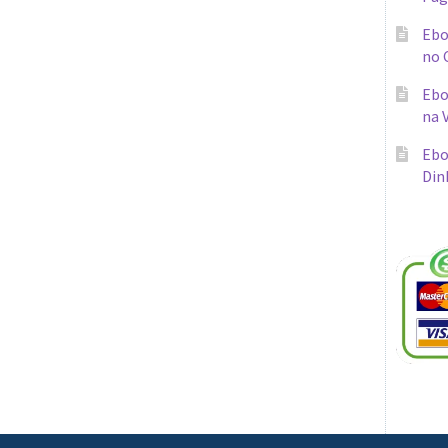
Ebo
no 
Ebo
na 
Ebo
Din