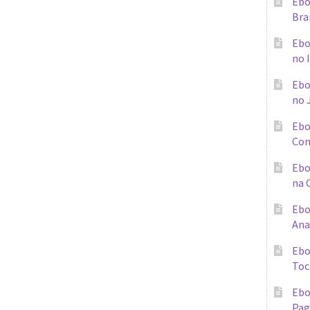
Ebo
Bra
Ebo
no 
Ebo
no 
Ebo
Con
Ebo
na 
Ebo
Ana
Ebo
Toc
Ebo
Pag