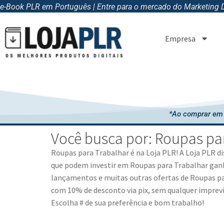
e-Book PLR em Português | Entre para o mercado do Marketing Di
Empresa
*Ao comprar em 
Você busca por: Roupas pa
Roupas para Trabalhar
é na Loja PLR! A Loja PLR 
que podem investir em
Roupas para Trabalhar
ganh
lançamentos e muitas outras ofertas de
Roupas pa
com 10% de desconto via pix, sem qualquer imprev
Escolha # de sua preferência e bom trabalho!