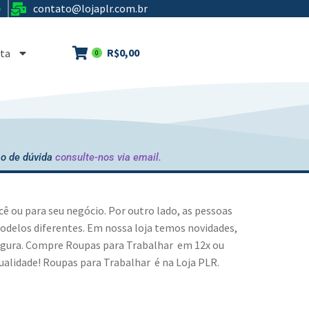
contato@lojaplr.com.br
e
R$
0,00
ta
0
o de dúvida
consulte-nos via email.
cê ou para seu negócio. Por outro lado, as pessoas
delos diferentes. Em nossa loja temos novidades,
segura. Compre
Roupas para Trabalhar
em 12x ou
ualidade!
Roupas para Trabalhar
é na Loja PLR.