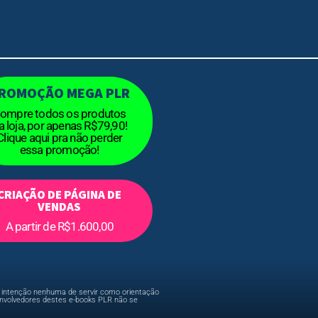
ROMOÇÃO MEGA PLR
ompre todos os produtos
a loja, por apenas R$79,90!
Clique aqui pra não perder
essa promoção!
CRIAÇÃO DE PÁGINA DE
VENDAS
A partir de R$1.600,00
em intenção nenhuma de servir como orientação
envolvedores destes e-books PLR não se