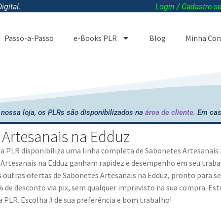
gital.
Login / Cadastre-s
Passo-a-Passo
e-Books PLR
Blog
Minha Con
nossa loja, os PLRs são disponibilizados na
área de cliente.
Em cas
 Artesanais na Edduz
oja PLR disponibiliza uma linha completa de
Sabonetes Artesanais
Artesanais na Edduz
ganham rapidez e desempenho em seu trabalh
 outras ofertas de
Sabonetes Artesanais na Edduz
, pronto para s
de desconto via pix, sem qualquer imprevisto na sua compra. Es
a PLR. Escolha # de sua preferência e bom trabalho!