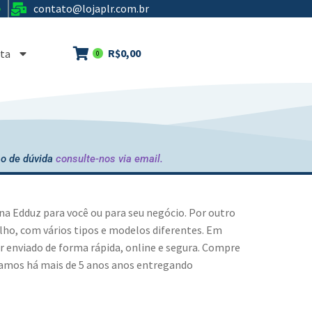
contato@lojaplr.com.br
e
R$
0,00
ta
0
o de dúvida
consulte-nos via email.
 na Edduz
para você ou para seu negócio. Por outro
o, com vários tipos e modelos diferentes. Em
er enviado de forma rápida, online e segura. Compre
tamos há mais de 5 anos anos entregando