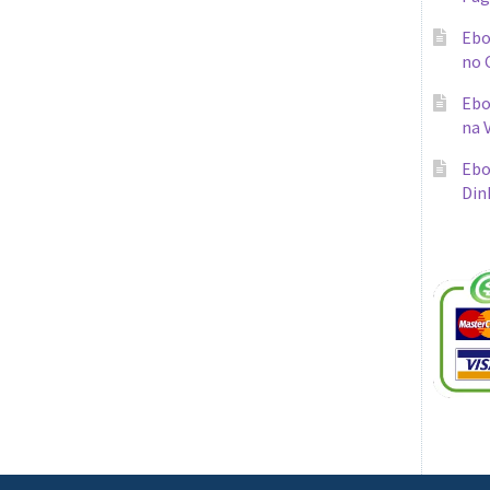
Ebo
no 
Ebo
na 
Ebo
Din