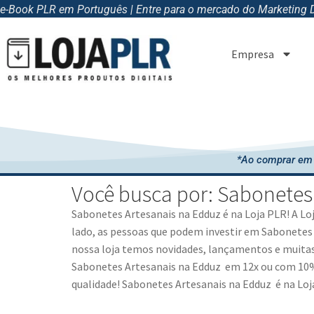
e-Book PLR em Português | Entre para o mercado do Marketing Di
Empresa
*Ao comprar em 
Você busca por: Sabonetes
Sabonetes Artesanais na Edduz
é na Loja PLR! A L
lado, as pessoas que podem investir em
Sabonetes 
nossa loja temos novidades, lançamentos e muitas
Sabonetes Artesanais na Edduz
em 12x ou com 10% 
qualidade!
Sabonetes Artesanais na Edduz
é na Loj