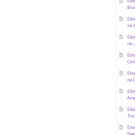
Ebo
Bra
Ebo
no 
Ebo
no 
Ebo
Con
Ebo
na 
Ebo
Ana
Ebo
Toc
Ebo
Pag