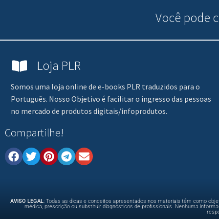
Você pode
c
Loja PLR
Somos uma loja online de e-books PLR traduzidos para o
Português. Nosso Objetivo é facilitar o ingresso das pessoas
no mercado de produtos digitais/infoprodutos.
Compartilhe!
AVISO LEGAL
: Todas as dicas e conceitos apresentados nos materiais têm como objet
médica, prescrição ou substituir diagnósticos de profissionais. Nenhuma infor
resp