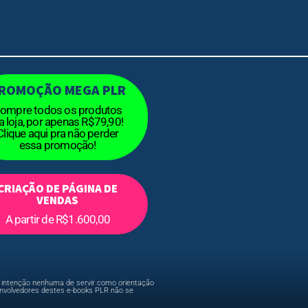
ROMOÇÃO MEGA PLR
ompre todos os produtos
a loja, por apenas R$79,90!
Clique aqui pra não perder
essa promoção!
CRIAÇÃO DE PÁGINA DE
VENDAS
A partir de R$1.600,00
em intenção nenhuma de servir como orientação
envolvedores destes e-books PLR não se