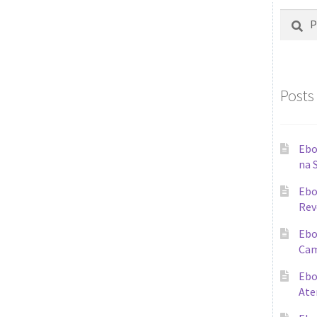
Posts
Ebo
na 
Ebo
Rev
Ebo
Cam
Ebo
Ate