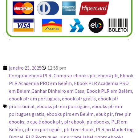
janeiro 23, 2025
12:55 pm
Comprar ebook PLR
,
Comprar ebooks plr
,
ebook plr
,
Ebook
PLR Academia PRO em Belém
,
Ebook PLR Academia PRO
em Belém Ganhar Dinheiro em Casa
,
Ebook PLR em Belém
,
ebook plr em português
,
ebook plr gratis
,
ebook plr
profissional
,
ebooks plr em portugues
,
ebooks plr em
portugues gratis
,
ebooks plrs em Belém
,
ebuk plr
,
free plr
ebooks
,
o que é ebook plr
,
plr ebook
,
plr ebooks
,
PLR em
Belém
,
plr em português
,
plr free ebook
,
PLR no Marketing
Digital
,
PLR Portugues
,
plr private label rights ebooks