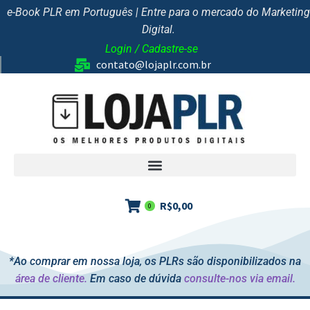
e-Book PLR em Português | Entre para o mercado do Marketing
Digital.
Login / Cadastre-se
contato@lojaplr.com.br
R$
0,00
0
*Ao comprar em nossa loja, os PLRs são disponibilizados na
área de cliente.
Em caso de dúvida
consulte-nos via email.