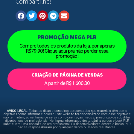
Compartilhe!
PROMOÇÃO MEGA PLR
Compre todos os produtos da loja, por apenas
R$79,90! Clique aqui pra não perder essa
promoção!
CRIAÇÃO DE PÁGINA DE VENDAS
A partir de R$1.600,00
AVISO LEGAL
: Todas as dicas e conceitos apresentados nos materiais têm como
objetivo apenas informar e educar. Este website foi disponibilizado com esse objetivo e
não tem intenção nenhuma de servir como orientação médica, prescrição ou substituir
diagnósticos de profissionais. Nenhuma informação desta página ou dos e-book PLR
substituiem uma consulta de um profissional. Os desenvolvedores destes e-books PLR
não se responsabilizam por quaisquer danos ou lesões resultantes.