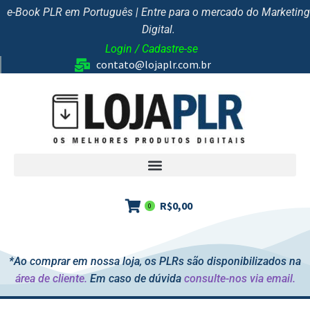
e-Book PLR em Português | Entre para o mercado do Marketing
Digital.
Login / Cadastre-se
contato@lojaplr.com.br
R$
0,00
0
*Ao comprar em nossa loja, os PLRs são disponibilizados na
área de cliente.
Em caso de dúvida
consulte-nos via email.