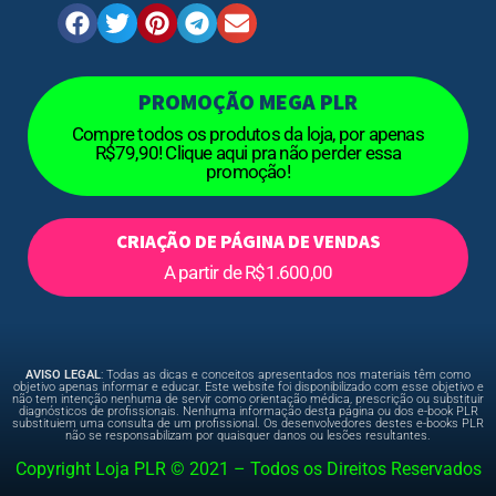
PROMOÇÃO MEGA PLR
Compre todos os produtos da loja, por apenas
R$79,90! Clique aqui pra não perder essa
promoção!
CRIAÇÃO DE PÁGINA DE VENDAS
A partir de R$1.600,00
AVISO LEGAL
: Todas as dicas e conceitos apresentados nos materiais têm como
objetivo apenas informar e educar. Este website foi disponibilizado com esse objetivo e
não tem intenção nenhuma de servir como orientação médica, prescrição ou substituir
diagnósticos de profissionais. Nenhuma informação desta página ou dos e-book PLR
substituiem uma consulta de um profissional. Os desenvolvedores destes e-books PLR
não se responsabilizam por quaisquer danos ou lesões resultantes.
Copyright Loja PLR © 2021 – Todos os Direitos Reservados