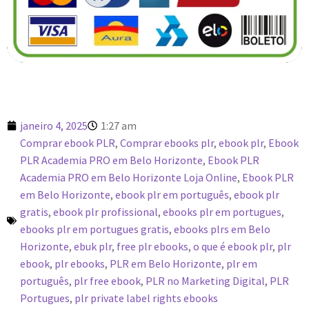
janeiro 4, 2025
1:27 am
Comprar ebook PLR
,
Comprar ebooks plr
,
ebook plr
,
Ebook
PLR Academia PRO em Belo Horizonte
,
Ebook PLR
Academia PRO em Belo Horizonte Loja Online
,
Ebook PLR
em Belo Horizonte
,
ebook plr em português
,
ebook plr
gratis
,
ebook plr profissional
,
ebooks plr em portugues
,
ebooks plr em portugues gratis
,
ebooks plrs em Belo
Horizonte
,
ebuk plr
,
free plr ebooks
,
o que é ebook plr
,
plr
ebook
,
plr ebooks
,
PLR em Belo Horizonte
,
plr em
português
,
plr free ebook
,
PLR no Marketing Digital
,
PLR
Portugues
,
plr private label rights ebooks