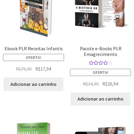
Ebook PLR Receitas Infantis
Pacote e-Books PLR
Emagrecimento
OFERTA!
R$
79,90
R$
17,94
Avaliação
OFERTA!
4.14
de 5
R$
34,90
R$
20,94
Adicionar ao carrinho
Adicionar ao carrinho