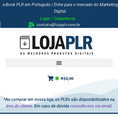
e-Book PLR em Português | Entre para o mercado do Marketing
Digital.
Login / Cadastre-se
contato@lojaplr.com.br
R$
0,00
0
*Ao comprar em nossa loja, os PLRs são disponibilizados na
área de cliente.
Em caso de dúvida
consulte-nos via email.