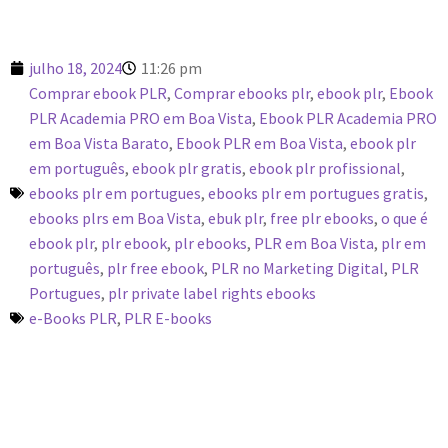
julho 18, 2024
11:26 pm
Comprar ebook PLR
,
Comprar ebooks plr
,
ebook plr
,
Ebook
PLR Academia PRO em Boa Vista
,
Ebook PLR Academia PRO
em Boa Vista Barato
,
Ebook PLR em Boa Vista
,
ebook plr
em português
,
ebook plr gratis
,
ebook plr profissional
,
ebooks plr em portugues
,
ebooks plr em portugues gratis
,
ebooks plrs em Boa Vista
,
ebuk plr
,
free plr ebooks
,
o que é
ebook plr
,
plr ebook
,
plr ebooks
,
PLR em Boa Vista
,
plr em
português
,
plr free ebook
,
PLR no Marketing Digital
,
PLR
Portugues
,
plr private label rights ebooks
e-Books PLR
,
PLR E-books