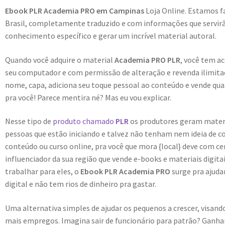
Ebook PLR Academia PRO em Campinas
Loja Online. Estamos f
Brasil, completamente traduzido e com informações que servirão
conhecimento específico e gerar um incrível material autoral.
Quando você adquire o material
Academia PRO PLR
, você tem a
seu computador e com permissão de alteração e revenda ilimitad
nome, capa, adiciona seu toque pessoal ao conteúdo e vende quan
pra você! Parece mentira né? Mas eu vou explicar.
Nesse tipo de
produto chamado
PLR
os produtores geram materiai
pessoas que estão iniciando e talvez não tenham nem ideia de c
conteúdo ou curso online, pra você que mora {local} deve com c
influenciador da sua região que vende e-books e materiais digit
trabalhar para eles, o
Ebook PLR Academia PRO
surge pra ajud
digital e não tem rios de dinheiro pra gastar.
Uma alternativa simples de ajudar os pequenos a crescer, visa
mais empregos. Imagina sair de funcionário para patrão? Ganhar