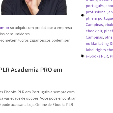
português
,
eboo
profissional
,
eb
plr em portugue
Campinas
,
ebuk
om.br
só adquira um produto se a empresa
ebook plr
,
plr 
dos consumidores.
Campinas
,
plr 
 prometem lucros gigantescos podem ser
no Marketing Di
label rights eb
e-Books PLR
,
P
PLR Academia PRO em
res Ebooks PLR em Português e sempre com
a variedade de opções. Você pode encontrar
pode acessar a Loja Online de Ebooks PLR