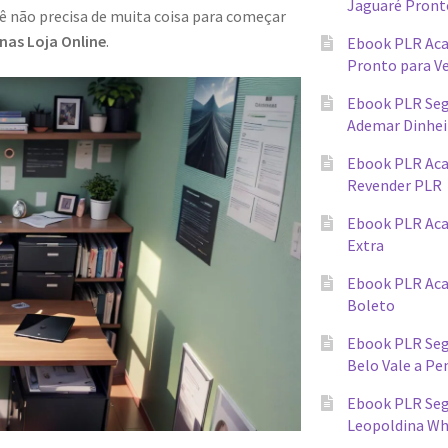
Jaguaré Pront
cê não precisa de muita coisa para começar
as Loja Online
.
Ebook PLR Ac
Pronto para V
Ebook PLR Seg
Ademar Dinhei
Ebook PLR Ac
Revender PLR
Ebook PLR Aca
Extra
Ebook PLR Ac
Boleto
Ebook PLR Seg
Belo Vale a Pe
Ebook PLR Segr
Leopoldina W