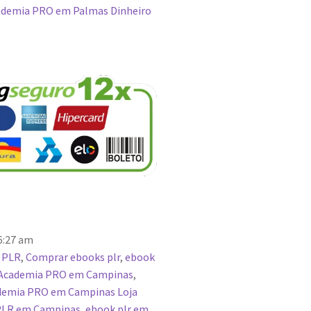
demia PRO em Palmas Dinheiro
6:27 am
 PLR
,
Comprar ebooks plr
,
ebook
Academia PRO em Campinas
,
demia PRO em Campinas Loja
PLR em Campinas
,
ebook plr em