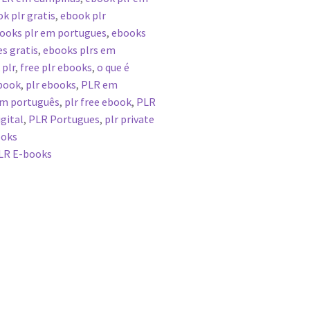
k plr gratis
,
ebook plr
ooks plr em portugues
,
ebooks
s gratis
,
ebooks plrs em
 plr
,
free plr ebooks
,
o que é
ebook
,
plr ebooks
,
PLR em
em português
,
plr free ebook
,
PLR
gital
,
PLR Portugues
,
plr private
ooks
LR E-books