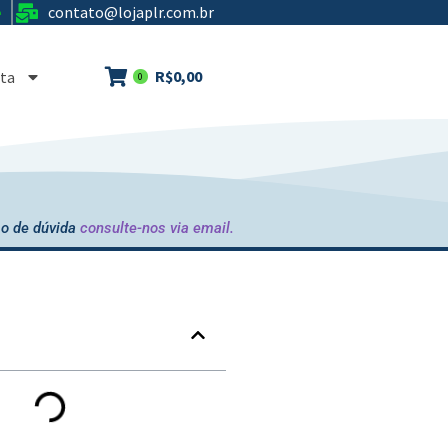
contato@lojaplr.com.br
e
R$
0,00
ta
0
o de dúvida
consulte-nos via email.