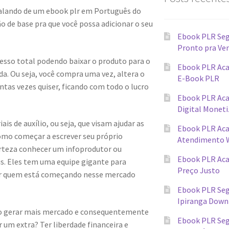
alando de um ebook plr em Português do
 de base pra que você possa adicionar o seu
Ebook PLR Seg
Pronto pra Ve
cesso total podendo baixar o produto para o
Ebook PLR Aca
a. Ou seja, você compra uma vez, altera o
E-Book PLR
tas vezes quiser, ficando com todo o lucro
Ebook PLR Ac
Digital Monet
s de auxílio, ou seja, que visam ajudar as
Ebook PLR Ac
omo começar a escrever seu próprio
Atendimento 
erteza conhecer um infoprodutor ou
Ebook PLR Ac
ais. Eles tem uma equipe gigante para
Preço Justo
ar quem está começando nesse mercado
Ebook PLR Seg
Ipiranga Down
ndo gerar mais mercado e consequentemente
Ebook PLR Seg
 um extra? Ter liberdade financeira e