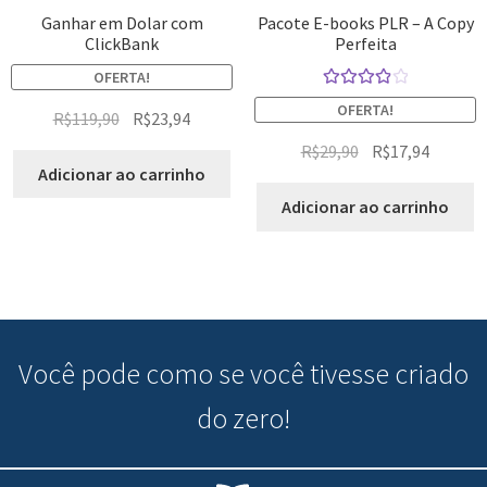
Ganhar em Dolar com
Pacote E-books PLR – A Copy
ClickBank
Perfeita
OFERTA!
Avaliação
OFERTA!
R$
119,90
R$
23,94
4.00
de 5
R$
29,90
R$
17,94
Adicionar ao carrinho
Adicionar ao carrinho
Você pode
como se você tivesse criado
do zero!