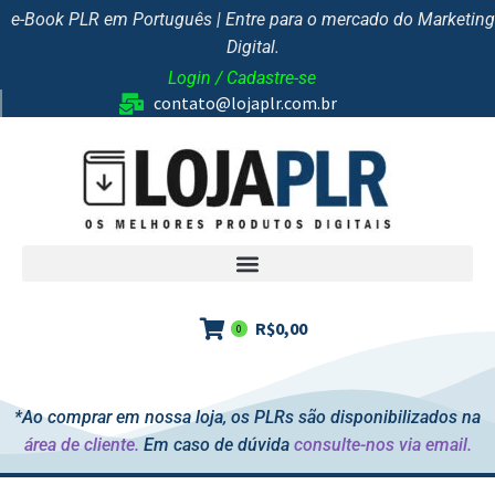
e-Book PLR em Português | Entre para o mercado do Marketing
Digital.
Login / Cadastre-se
contato@lojaplr.com.br
R$
0,00
0
*Ao comprar em nossa loja, os PLRs são disponibilizados na
área de cliente.
Em caso de dúvida
consulte-nos via email.