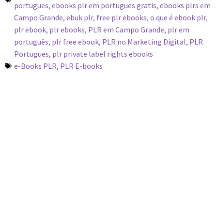
portugues
,
ebooks plr em portugues gratis
,
ebooks plrs em
Campo Grande
,
ebuk plr
,
free plr ebooks
,
o que é ebook plr
,
plr ebook
,
plr ebooks
,
PLR em Campo Grande
,
plr em
português
,
plr free ebook
,
PLR no Marketing Digital
,
PLR
Portugues
,
plr private label rights ebooks
e-Books PLR
,
PLR E-books