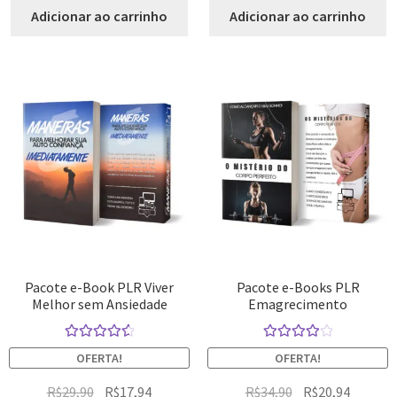
Adicionar ao carrinho
Adicionar ao carrinho
Pacote e-Book PLR Viver
Pacote e-Books PLR
Melhor sem Ansiedade
Emagrecimento
Avaliação
Avaliação
OFERTA!
OFERTA!
4.67
de 5
4.14
de 5
R$
29,90
R$
17,94
R$
34,90
R$
20,94