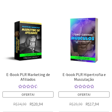
E-Book PLR Marketing de
E-book PLR Hipertrofia e
Afiliados
Musculação
Avaliação
Avaliação
OFERTA!
OFERTA!
4.67
de 5
5.00
de 5
R$
34,90
R$
20,94
R$
29,90
R$
17,94