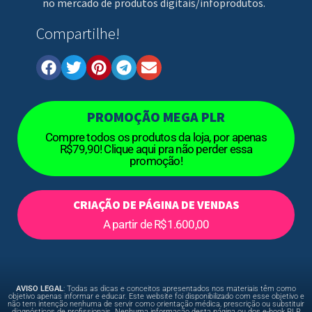
no mercado de produtos digitais/infoprodutos.
Compartilhe!
PROMOÇÃO MEGA PLR
Compre todos os produtos da loja, por apenas
R$79,90! Clique aqui pra não perder essa
promoção!
CRIAÇÃO DE PÁGINA DE VENDAS
A partir de R$1.600,00
AVISO LEGAL
: Todas as dicas e conceitos apresentados nos materiais têm como
objetivo apenas informar e educar. Este website foi disponibilizado com esse objetivo e
não tem intenção nenhuma de servir como orientação médica, prescrição ou substituir
diagnósticos de profissionais. Nenhuma informação desta página ou dos e-book PLR