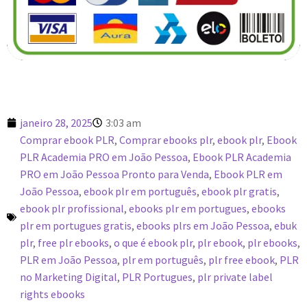
janeiro 28, 2025
3:03 am
Comprar ebook PLR
,
Comprar ebooks plr
,
ebook plr
,
Ebook
PLR Academia PRO em João Pessoa
,
Ebook PLR Academia
PRO em João Pessoa Pronto para Venda
,
Ebook PLR em
João Pessoa
,
ebook plr em português
,
ebook plr gratis
,
ebook plr profissional
,
ebooks plr em portugues
,
ebooks
plr em portugues gratis
,
ebooks plrs em João Pessoa
,
ebuk
plr
,
free plr ebooks
,
o que é ebook plr
,
plr ebook
,
plr ebooks
,
PLR em João Pessoa
,
plr em português
,
plr free ebook
,
PLR
no Marketing Digital
,
PLR Portugues
,
plr private label
rights ebooks