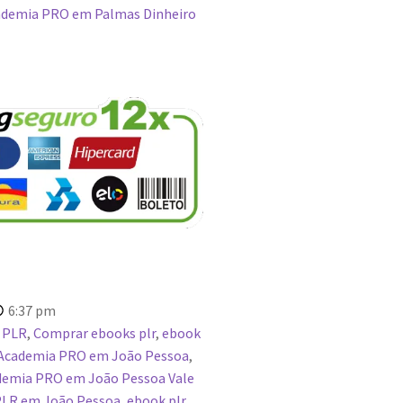
demia PRO em Palmas Dinheiro
6:37 pm
 PLR
,
Comprar ebooks plr
,
ebook
Academia PRO em João Pessoa
,
emia PRO em João Pessoa Vale
PLR em João Pessoa
,
ebook plr