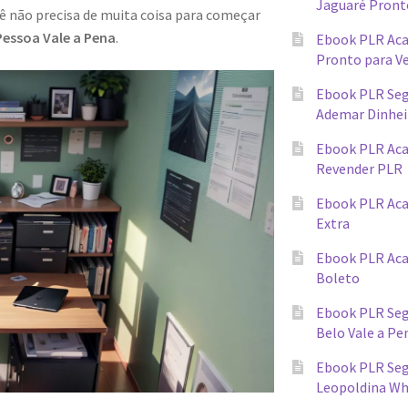
Jaguaré Pront
cê não precisa de muita coisa para começar
essoa Vale a Pena
.
Ebook PLR Ac
Pronto para V
Ebook PLR Seg
Ademar Dinhei
Ebook PLR Ac
Revender PLR
Ebook PLR Aca
Extra
Ebook PLR Ac
Boleto
Ebook PLR Seg
Belo Vale a Pe
Ebook PLR Segr
Leopoldina W