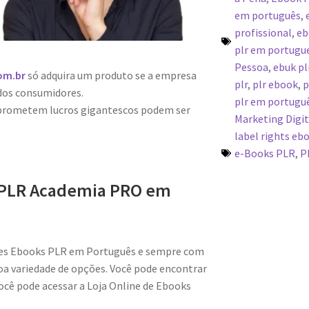
em português
,
profissional
,
eb
plr em portugue
Pessoa
,
ebuk pl
om.br
só adquira um produto se a empresa
plr
,
plr ebook
,
p
dos consumidores.
plr em portugu
 prometem lucros gigantescos podem ser
Marketing Digit
label rights eb
e-Books PLR
,
P
PLR Academia PRO em
res Ebooks PLR em Português e sempre com
a variedade de opções. Você pode encontrar
cê pode acessar a Loja Online de Ebooks