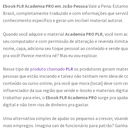
Ebook PLR Academia PRO em João Pessoa
Vale a Pena. Estamo
Brasil, completamente traduzido e com informações que servirão
conhecimento específico e gerar um incrível material autoral.
Quando você adquire o material
Academia PRO PLR
, você tem a
seu computador e com permissão de alteração e revenda ilimitad
nome, capa, adiciona seu toque pessoal ao conteúdo e vende quan
pra você! Parece mentira né? Mas eu vou explicar.
Nesse tipo de
produto chamado
PLR
os produtores geram materiai
pessoas que estão iniciando e talvez não tenham nem ideia de c
conteúdo ou curso online, pra você que mora {local} deve com c
influenciador da sua região que vende e-books e materiais digit
trabalhar para eles, o
Ebook PLR Academia PRO
surge pra ajud
digital e não tem rios de dinheiro pra gastar.
Uma alternativa simples de ajudar os pequenos a crescer, visa
mais empregos. Imagina sair de funcionário para patrão? Ganhar