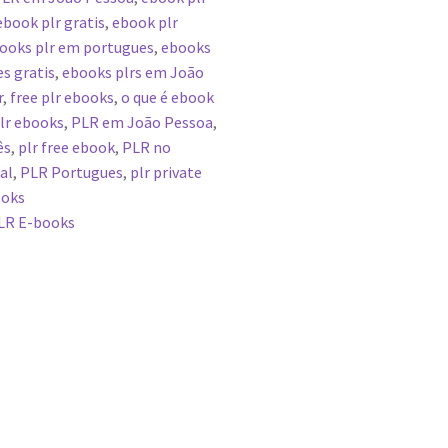
ebook plr gratis
,
ebook plr
ooks plr em portugues
,
ebooks
s gratis
,
ebooks plrs em João
r
,
free plr ebooks
,
o que é ebook
lr ebooks
,
PLR em João Pessoa
,
ês
,
plr free ebook
,
PLR no
al
,
PLR Portugues
,
plr private
ooks
LR E-books