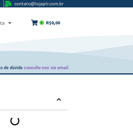
contato@lojaplr.com.br
e
R$
0,00
ta
0
o de dúvida
consulte-nos via email.