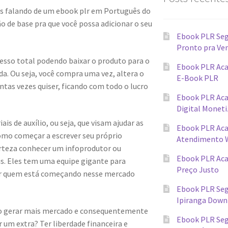
s falando de um ebook plr em Português do
 de base pra que você possa adicionar o seu
Ebook PLR Seg
Pronto pra Ve
cesso total podendo baixar o produto para o
Ebook PLR Aca
a. Ou seja, você compra uma vez, altera o
E-Book PLR
tas vezes quiser, ficando com todo o lucro
Ebook PLR Ac
Digital Monet
s de auxílio, ou seja, que visam ajudar as
Ebook PLR Ac
omo começar a escrever seu próprio
Atendimento 
erteza conhecer um infoprodutor ou
Ebook PLR Ac
ais. Eles tem uma equipe gigante para
Preço Justo
ar quem está começando nesse mercado
Ebook PLR Seg
Ipiranga Down
ndo gerar mais mercado e consequentemente
Ebook PLR Seg
 um extra? Ter liberdade financeira e