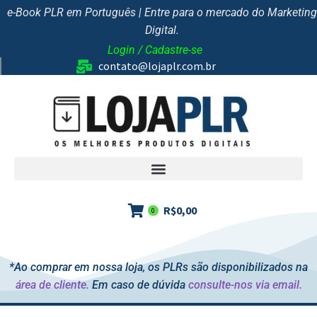
e-Book PLR em Português | Entre para o mercado do Marketing
Digital.
Login / Cadastre-se
contato@lojaplr.com.br
R$
0,00
0
*Ao comprar em nossa loja, os PLRs são disponibilizados na
área de cliente.
Em caso de dúvida
consulte-nos via email.