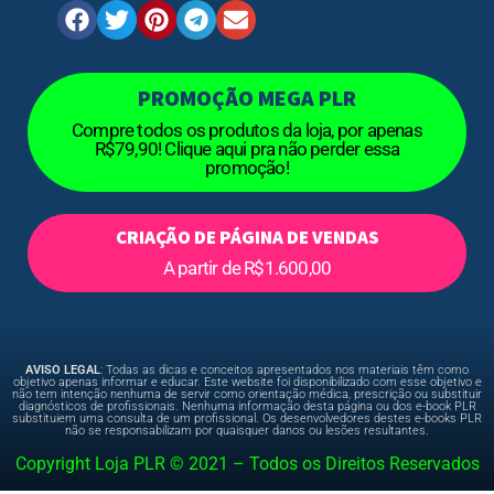
PROMOÇÃO MEGA PLR
Compre todos os produtos da loja, por apenas
R$79,90! Clique aqui pra não perder essa
promoção!
CRIAÇÃO DE PÁGINA DE VENDAS
A partir de R$1.600,00
AVISO LEGAL
: Todas as dicas e conceitos apresentados nos materiais têm como
objetivo apenas informar e educar. Este website foi disponibilizado com esse objetivo e
não tem intenção nenhuma de servir como orientação médica, prescrição ou substituir
diagnósticos de profissionais. Nenhuma informação desta página ou dos e-book PLR
substituiem uma consulta de um profissional. Os desenvolvedores destes e-books PLR
não se responsabilizam por quaisquer danos ou lesões resultantes.
Copyright Loja PLR © 2021 – Todos os Direitos Reservados