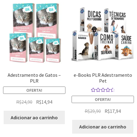
Adestramento de Gatos –
e-Books PLR Adestramento
PLR
Pet
OFERTA!
Avaliação
OFERTA!
R$
24,90
R$
14,94
4.60
de 5
R$
29,90
R$
17,94
Adicionar ao carrinho
Adicionar ao carrinho