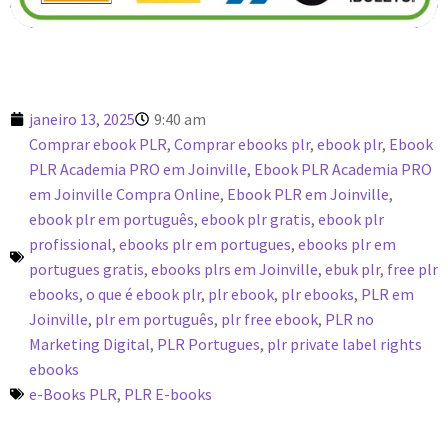
janeiro 13, 2025
9:40 am
Comprar ebook PLR
,
Comprar ebooks plr
,
ebook plr
,
Ebook
PLR Academia PRO em Joinville
,
Ebook PLR Academia PRO
em Joinville Compra Online
,
Ebook PLR em Joinville
,
ebook plr em português
,
ebook plr gratis
,
ebook plr
profissional
,
ebooks plr em portugues
,
ebooks plr em
portugues gratis
,
ebooks plrs em Joinville
,
ebuk plr
,
free plr
ebooks
,
o que é ebook plr
,
plr ebook
,
plr ebooks
,
PLR em
Joinville
,
plr em português
,
plr free ebook
,
PLR no
Marketing Digital
,
PLR Portugues
,
plr private label rights
ebooks
e-Books PLR
,
PLR E-books