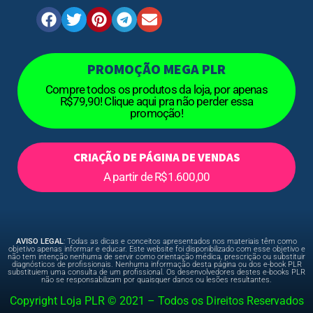
PROMOÇÃO MEGA PLR
Compre todos os produtos da loja, por apenas
R$79,90! Clique aqui pra não perder essa
promoção!
CRIAÇÃO DE PÁGINA DE VENDAS
A partir de R$1.600,00
AVISO LEGAL
: Todas as dicas e conceitos apresentados nos materiais têm como
objetivo apenas informar e educar. Este website foi disponibilizado com esse objetivo e
não tem intenção nenhuma de servir como orientação médica, prescrição ou substituir
diagnósticos de profissionais. Nenhuma informação desta página ou dos e-book PLR
substituiem uma consulta de um profissional. Os desenvolvedores destes e-books PLR
não se responsabilizam por quaisquer danos ou lesões resultantes.
Copyright Loja PLR © 2021 – Todos os Direitos Reservados