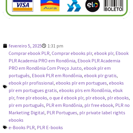
fevereiro 5, 2025
1:31 pm
Comprar ebook PLR
,
Comprar ebooks plr
,
ebook plr
,
Ebook
PLR Academia PRO em Rondônia
,
Ebook PLR Academia
PRO em Rondônia Com Preço Justo
,
ebook plr em
português
,
Ebook PLR em Rondônia
,
ebook plr gratis
,
ebook plr profissional
,
ebooks plr em portugues
,
ebooks
plr em portugues gratis
,
ebooks plrs em Rondônia
,
ebuk
plr
,
free plr ebooks
,
o que é ebook plr
,
plr ebook
,
plr ebooks
,
plr em português
,
PLR em Rondônia
,
plr free ebook
,
PLR no
Marketing Digital
,
PLR Portugues
,
plr private label rights
ebooks
e-Books PLR
,
PLR E-books