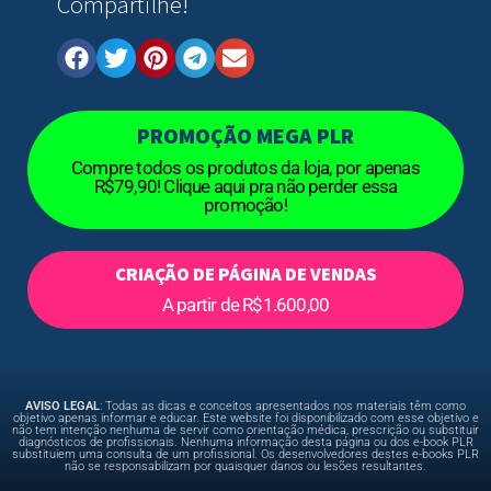
Compartilhe!
PROMOÇÃO MEGA PLR
Compre todos os produtos da loja, por apenas
R$79,90! Clique aqui pra não perder essa
promoção!
CRIAÇÃO DE PÁGINA DE VENDAS
A partir de R$1.600,00
AVISO LEGAL
: Todas as dicas e conceitos apresentados nos materiais têm como
objetivo apenas informar e educar. Este website foi disponibilizado com esse objetivo e
não tem intenção nenhuma de servir como orientação médica, prescrição ou substituir
diagnósticos de profissionais. Nenhuma informação desta página ou dos e-book PLR
substituiem uma consulta de um profissional. Os desenvolvedores destes e-books PLR
não se responsabilizam por quaisquer danos ou lesões resultantes.