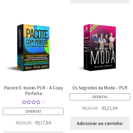
Pacote E-books PLR – A Copy
Os Segredos da Moda – PLR
Perfeita
OFERTA!
R$
39,90
R$
23,94
Avaliação
OFERTA!
4.00
de 5
R$
29,90
R$
17,94
Adicionar ao carrinho