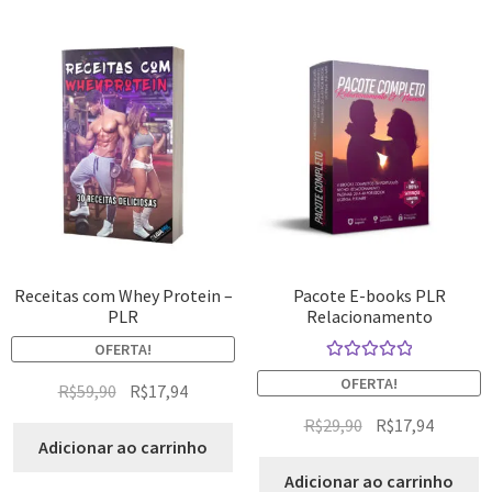
Receitas com Whey Protein –
Pacote E-books PLR
PLR
Relacionamento
OFERTA!
Avaliação
OFERTA!
R$
59,90
R$
17,94
5.00
de 5
R$
29,90
R$
17,94
Adicionar ao carrinho
Adicionar ao carrinho