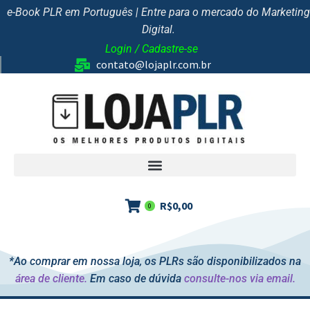
e-Book PLR em Português | Entre para o mercado do Marketing
Digital.
Login / Cadastre-se
contato@lojaplr.com.br
R$
0,00
0
*Ao comprar em nossa loja, os PLRs são disponibilizados na
área de cliente.
Em caso de dúvida
consulte-nos via email.