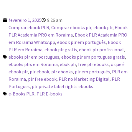
fevereiro 1, 2025
9:26 am
Comprar ebook PLR
,
Comprar ebooks plr
,
ebook plr
,
Ebook
PLR Academia PRO em Roraima
,
Ebook PLR Academia PRO
em Roraima WhatsApp
,
ebook plr em português
,
Ebook
PLR em Roraima
,
ebook plr gratis
,
ebook plr profissional
,
ebooks plr em portugues
,
ebooks plr em portugues gratis
,
ebooks plrs em Roraima
,
ebuk plr
,
free plr ebooks
,
o que é
ebook plr
,
plr ebook
,
plr ebooks
,
plr em português
,
PLR em
Roraima
,
plr free ebook
,
PLR no Marketing Digital
,
PLR
Portugues
,
plr private label rights ebooks
e-Books PLR
,
PLR E-books