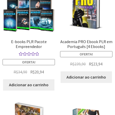
E-books PLR Pacote
Academia PRO Ebook PLR em
Empreendedor
Português [4 Ebooks]
OFERTA!
Avaliação
OFERTA!
R$
239,90
R$
23,94
5.00
de 5
R$
34,90
R$
20,94
Adicionar ao carrinho
Adicionar ao carrinho