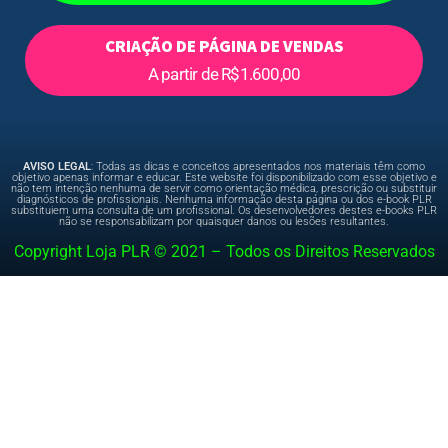
CRIAÇÃO DE PÁGINA DE VENDAS
A partir de R$1.600,00
AVISO LEGAL
: Todas as dicas e conceitos apresentados nos materiais têm como
objetivo apenas informar e educar. Este website foi disponibilizado com esse objetivo e
não tem intenção nenhuma de servir como orientação médica, prescrição ou substituir
diagnósticos de profissionais. Nenhuma informação desta página ou dos e-book PLR
substituiem uma consulta de um profissional. Os desenvolvedores destes e-books PLR
não se responsabilizam por quaisquer danos ou lesões resultantes.
Copyright Loja PLR © 2021 – Todos os Direitos Reservados