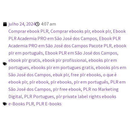
julho 24, 2024
4:07 am
Comprar ebook PLR
,
Comprar ebooks plr
,
ebook plr
,
Ebook
PLR Academia PRO em São José dos Campos
,
Ebook PLR
Academia PRO em São José dos Campos Pacote PLR
,
ebook
plr em português
,
Ebook PLR em São José dos Campos
,
ebook plr gratis
,
ebook plr profissional
,
ebooks plr em
portugues
,
ebooks plr em portugues gratis
,
ebooks plrs em
São José dos Campos
,
ebuk plr
,
free plr ebooks
,
o que é
ebook plr
,
plr ebook
,
plr ebooks
,
plr em português
,
PLR em
São José dos Campos
,
plr free ebook
,
PLR no Marketing
Digital
,
PLR Portugues
,
plr private label rights ebooks
e-Books PLR
,
PLR E-books