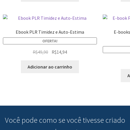
Ebook PLR Timidez e Auto-Estima
E-books
OFERTA!
R$
49,90
R$
14,94
Adicionar ao carrinho
A
Você pode
como se você tivesse criado