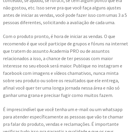
conteúdo, se ajudou, se foi útil, se tem algum ponto que ela
não gostou, etc. Isso serve pra que você faça alguns ajustes
antes de iniciar as vendas, você pode fazer isso com umas 3 a 5
pessoas diferentes, solicitando a avaliação de cada uma.
Com o produto pronto, é hora de iniciar as vendas. O que
recomendo é que você participe de grupos e fóruns na internet
que tratem do assunto Academia PRO ou de assuntos
relacionados a isso, a chance de ter pessoas com maior
interesse no seu ebook será maior. Publique no instagram e
facebook com imagens e vídeos chamativos, nunca minta
sobre seu produto ou sobre os resultados que ele entrega,
afinal você quer ter uma longa jornada nessa área e não só
ganhar uma grana e precisar fugir como muitos fazem.
É imprescindível que você tenha um e-mail ou um whatsapp
para atender específicamente as pessoas que vão te chamar
pra falar do produto, vendas e reclamações. É importante
verificar tudo isso pra garantir a qualidade e que os seus