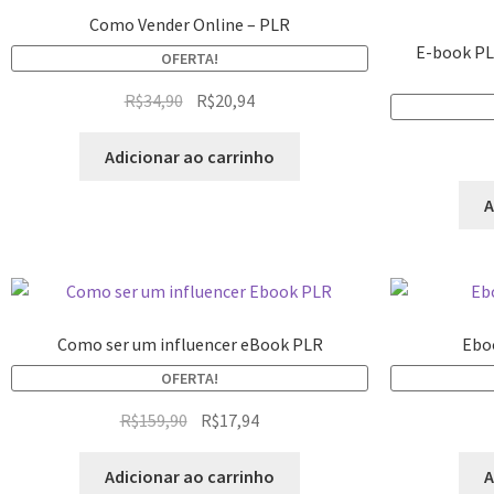
Como Vender Online – PLR
E-book PL
OFERTA!
R$
34,90
R$
20,94
Adicionar ao carrinho
A
Como ser um influencer eBook PLR
Eboo
OFERTA!
R$
159,90
R$
17,94
Adicionar ao carrinho
A