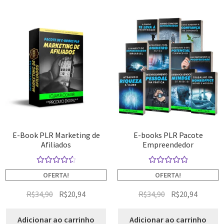
E-Book PLR Marketing de
E-books PLR Pacote
Afiliados
Empreendedor
Avaliação
Avaliação
OFERTA!
OFERTA!
4.67
de 5
5.00
de 5
R$
34,90
R$
20,94
R$
34,90
R$
20,94
Adicionar ao carrinho
Adicionar ao carrinho