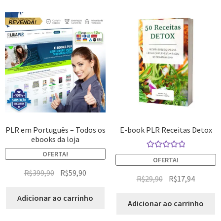
PLR em Português – Todos os
E-book PLR Receitas Detox
ebooks da loja
OFERTA!
Avaliação
OFERTA!
5.00
de 5
R$
399,90
R$
59,90
R$
29,90
R$
17,94
Adicionar ao carrinho
Adicionar ao carrinho