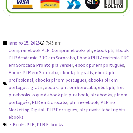
janeiro 15, 2025
7:45 pm
Comprar ebook PLR
,
Comprar ebooks plr
,
ebook plr
,
Ebook
PLR Academia PRO em Sorocaba
,
Ebook PLR Academia PRO
em Sorocaba Pronto pra Vender
,
ebook plr em português
,
Ebook PLR em Sorocaba
,
ebook plr gratis
,
ebook plr
profissional
,
ebooks plr em portugues
,
ebooks plr em
portugues gratis
,
ebooks plrs em Sorocaba
,
ebuk plr
,
free
plr ebooks
,
o que é ebook plr
,
plr ebook
,
plr ebooks
,
plr em
português
,
PLR em Sorocaba
,
plr free ebook
,
PLR no
Marketing Digital
,
PLR Portugues
,
plr private label rights
ebooks
e-Books PLR
,
PLR E-books