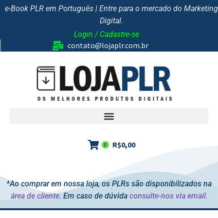
e-Book PLR em Português | Entre para o mercado do Marketing
Digital.
Login / Cadastre-se
contato@lojaplr.com.br
R$
0,00
0
*Ao comprar em nossa loja, os PLRs são disponibilizados na
área de cliente.
Em caso de dúvida
consulte-nos via email.