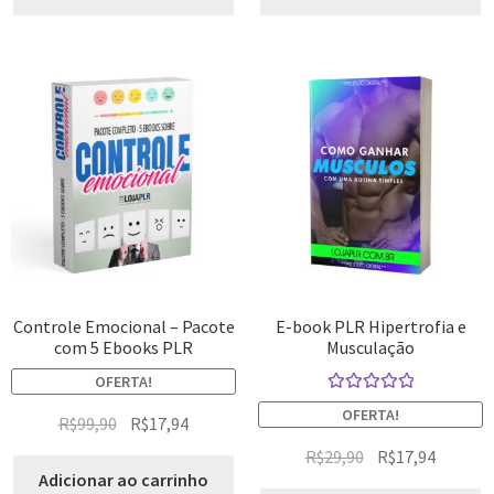
Controle Emocional – Pacote
E-book PLR Hipertrofia e
com 5 Ebooks PLR
Musculação
OFERTA!
Avaliação
OFERTA!
R$
99,90
R$
17,94
5.00
de 5
R$
29,90
R$
17,94
Adicionar ao carrinho