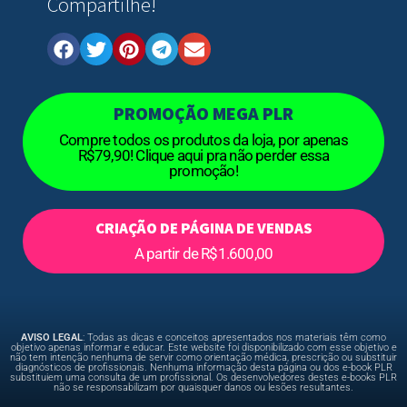
Compartilhe!
PROMOÇÃO MEGA PLR
Compre todos os produtos da loja, por apenas
R$79,90! Clique aqui pra não perder essa
promoção!
CRIAÇÃO DE PÁGINA DE VENDAS
A partir de R$1.600,00
AVISO LEGAL
: Todas as dicas e conceitos apresentados nos materiais têm como
objetivo apenas informar e educar. Este website foi disponibilizado com esse objetivo e
não tem intenção nenhuma de servir como orientação médica, prescrição ou substituir
diagnósticos de profissionais. Nenhuma informação desta página ou dos e-book PLR
substituiem uma consulta de um profissional. Os desenvolvedores destes e-books PLR
não se responsabilizam por quaisquer danos ou lesões resultantes.