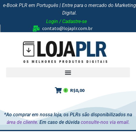
e-Book PLR em Português | Entre para o mercado do Marketing
Digital.
Login / Cadastre-se
contato@lojaplr.com.br
R$
0,00
0
*Ao comprar em nossa loja, os PLRs são disponibilizados na
área de cliente.
Em caso de dúvida
consulte-nos via email.