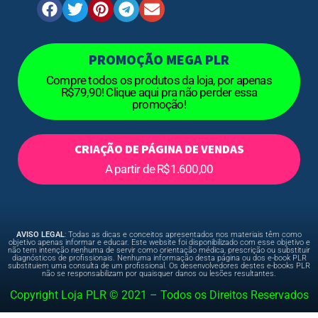
PROMOÇÃO MEGA PLR
Compre todos os produtos da loja, por apenas
R$79,90! Clique aqui pra não perder essa
promoção!
CRIAÇÃO DE PÁGINA DE VENDAS
A partir de R$1.600,00
AVISO LEGAL
: Todas as dicas e conceitos apresentados nos materiais têm como
objetivo apenas informar e educar. Este website foi disponibilizado com esse objetivo e
não tem intenção nenhuma de servir como orientação médica, prescrição ou substituir
diagnósticos de profissionais. Nenhuma informação desta página ou dos e-book PLR
substituiem uma consulta de um profissional. Os desenvolvedores destes e-books PLR
não se responsabilizam por quaisquer danos ou lesões resultantes.
Copyright Loja PLR © 2021 – Todos os Direitos Reservados