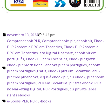
novembro 13, 2024
5:42 pm
Comprar ebook PLR
,
Comprar ebooks plr
,
ebook plr
,
Ebook
PLR Academia PRO em Tocantins
,
Ebook PLR Academia
PRO em Tocantins Isca Digital Hotmart
,
ebook plr em
português
,
Ebook PLR em Tocantins
,
ebook plr gratis
,
ebook plr profissional
,
ebooks plr em portugues
,
ebooks
plr em portugues gratis
,
ebooks plrs em Tocantins
,
ebuk
plr
,
free plr ebooks
,
o que é ebook plr
,
plr ebook
,
plr ebooks
,
plr em português
,
PLR em Tocantins
,
plr free ebook
,
PLR
no Marketing Digital
,
PLR Portugues
,
plr private label
rights ebooks
e-Books PLR
,
PLR E-books