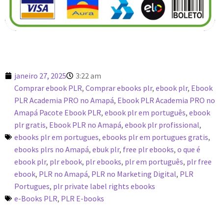
janeiro 27, 2025
3:22 am
Comprar ebook PLR
,
Comprar ebooks plr
,
ebook plr
,
Ebook
PLR Academia PRO no Amapá
,
Ebook PLR Academia PRO no
Amapá Pacote Ebook PLR
,
ebook plr em português
,
ebook
plr gratis
,
Ebook PLR no Amapá
,
ebook plr profissional
,
ebooks plr em portugues
,
ebooks plr em portugues gratis
,
ebooks plrs no Amapá
,
ebuk plr
,
free plr ebooks
,
o que é
ebook plr
,
plr ebook
,
plr ebooks
,
plr em português
,
plr free
ebook
,
PLR no Amapá
,
PLR no Marketing Digital
,
PLR
Portugues
,
plr private label rights ebooks
e-Books PLR
,
PLR E-books