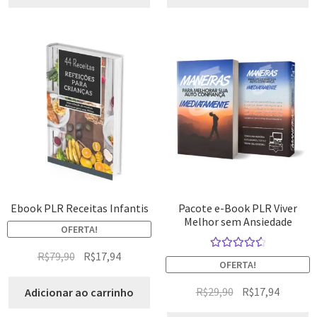
Ebook PLR Receitas Infantis
Pacote e-Book PLR Viver
Melhor sem Ansiedade
OFERTA!
R$
79,90
R$
17,94
Avaliação
OFERTA!
4.67
de 5
R$
29,90
R$
17,94
Adicionar ao carrinho