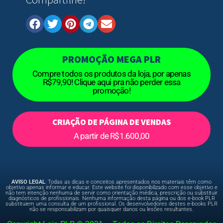
PROMOÇÃO MEGA PLR
Compre todos os produtos da loja, por apenas
R$79,90! Clique aqui pra não perder essa
promoção!
CRIAÇÃO DE PÁGINA DE VENDAS
A partir de R$1.600,00
AVISO LEGAL
: Todas as dicas e conceitos apresentados nos materiais têm como
objetivo apenas informar e educar. Este website foi disponibilizado com esse objetivo e
não tem intenção nenhuma de servir como orientação médica, prescrição ou substituir
diagnósticos de profissionais. Nenhuma informação desta página ou dos e-book PLR
substituiem uma consulta de um profissional. Os desenvolvedores destes e-books PLR
não se responsabilizam por quaisquer danos ou lesões resultantes.