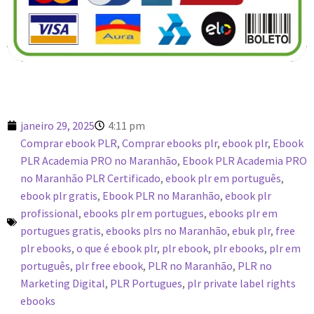
janeiro 29, 2025
4:11 pm
Comprar ebook PLR
,
Comprar ebooks plr
,
ebook plr
,
Ebook
PLR Academia PRO no Maranhão
,
Ebook PLR Academia PRO
no Maranhão PLR Certificado
,
ebook plr em português
,
ebook plr gratis
,
Ebook PLR no Maranhão
,
ebook plr
profissional
,
ebooks plr em portugues
,
ebooks plr em
portugues gratis
,
ebooks plrs no Maranhão
,
ebuk plr
,
free
plr ebooks
,
o que é ebook plr
,
plr ebook
,
plr ebooks
,
plr em
português
,
plr free ebook
,
PLR no Maranhão
,
PLR no
Marketing Digital
,
PLR Portugues
,
plr private label rights
ebooks