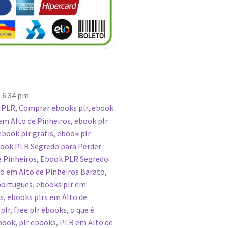
6:34 pm
 PLR
,
Comprar ebooks plr
,
ebook
m Alto de Pinheiros
,
ebook plr
ebook plr gratis
,
ebook plr
ook PLR Segredo para Perder
 Pinheiros
,
Ebook PLR Segredo
o em Alto de Pinheiros Barato
,
portugues
,
ebooks plr em
s
,
ebooks plrs em Alto de
plr
,
free plr ebooks
,
o que é
ebook
,
plr ebooks
,
PLR em Alto de