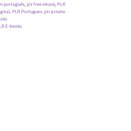
em português
,
plr free ebook
,
PLR
gital
,
PLR Portugues
,
plr private
ooks
LR E-books