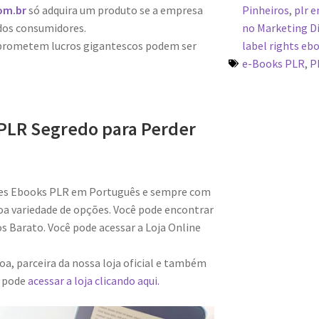
Pinheiros
,
plr 
om.br
só adquira um produto se a empresa
no Marketing Di
dos consumidores.
label rights eb
 prometem lucros gigantescos podem ser
e-Books PLR
,
P
PLR Segredo para Perder
res Ebooks PLR em Português e sempre com
a variedade de opções. Você pode encontrar
 Barato. Você pode acessar a Loja Online
a, parceira da nossa loja oficial e também
m pode
acessar a loja clicando aqui.