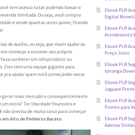
 você tem acesso total podendo baixar o
Ebook PLR Ac
evenda ilimitada. Ou seja, você compra
Digital Monet
teúdo e vende quantas vezes quiser, ficando
Ebook PLR Ac
r.
Atendimento 
s de auxílio, ou seja, que visam ajudar as
Ebook PLR Ac
omo começar a escrever seu próprio
Preço Justo
erteza conhecer um infoprodutor ou
Ebook PLR Seg
ais. Eles tem uma equipe gigante para
Ipiranga Down
ge pra ajudar quem está começando nesse
Ebook PLR Seg
Jaguaré Pront
ndo gerar mais mercado e consequentemente
Ebook PLR Ac
 um extra? Ter liberdade financeira e
Pronto para V
cê não precisa de muita coisa para começar
Ebook PLR Seg
 em Alto de Pinheiros Barato
.
Ademar Dinhei