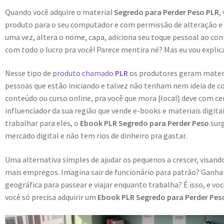
Quando você adquire o material
Segredo para Perder Peso PLR
,
produto para o seu computador e com permissão de alteração e r
uma vez, altera o nome, capa, adiciona seu toque pessoal ao con
com todo o lucro pra você! Parece mentira né? Mas eu vou explica
Nesse tipo de
produto chamado
PLR
os produtores geram materiai
pessoas que estão iniciando e talvez não tenham nem ideia de c
conteúdo ou curso online, pra você que mora {local} deve com c
influenciador da sua região que vende e-books e materiais digit
trabalhar para eles, o
Ebook PLR Segredo para Perder Peso
sur
mercado digital e não tem rios de dinheiro pra gastar.
Uma alternativa simples de ajudar os pequenos a crescer, visa
mais empregos. Imagina sair de funcionário para patrão? Ganhar
geográfica para passear e viajar enquanto trabalha? É isso, e vo
você só precisa adquirir um
Ebook PLR Segredo para Perder Peso