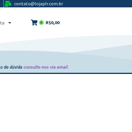
contato@lojaplr.com.br
e
R$
0,00
ta
0
o de dúvida
consulte-nos via email.