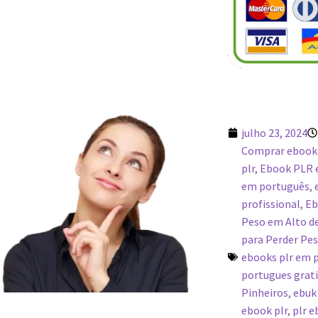
julho 23, 2024
Comprar ebook
plr
,
Ebook PLR e
em português
,
profissional
,
Eb
Peso em Alto de
para Perder Pes
ebooks plr em 
portugues grati
Pinheiros
,
ebuk 
ebook plr
,
plr 