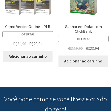
Como Vender Online – PLR
Ganhar em Dolar com
ClickBank
OFERTA!
OFERTA!
R$
34,90
R$
20,94
R$
119,90
R$
23,94
Adicionar ao carrinho
Adicionar ao carrinho
Você pode
como se você tivesse criado
do zero!