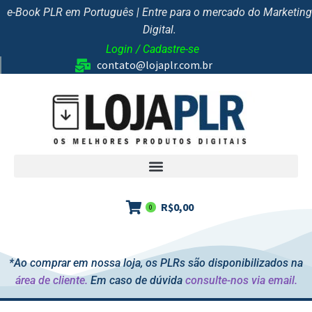
e-Book PLR em Português | Entre para o mercado do Marketing
Digital.
Login / Cadastre-se
contato@lojaplr.com.br
R$
0,00
0
*Ao comprar em nossa loja, os PLRs são disponibilizados na
área de cliente.
Em caso de dúvida
consulte-nos via email.