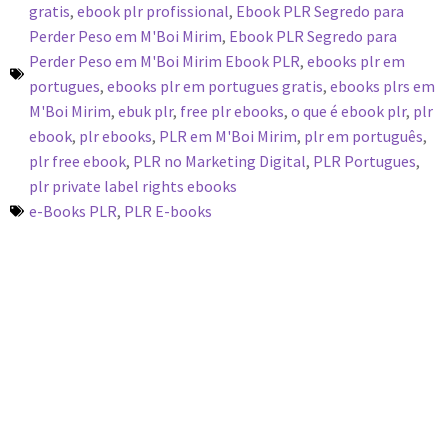
gratis
,
ebook plr profissional
,
Ebook PLR Segredo para
Perder Peso em M'Boi Mirim
,
Ebook PLR Segredo para
Perder Peso em M'Boi Mirim Ebook PLR
,
ebooks plr em
portugues
,
ebooks plr em portugues gratis
,
ebooks plrs em
M'Boi Mirim
,
ebuk plr
,
free plr ebooks
,
o que é ebook plr
,
plr
ebook
,
plr ebooks
,
PLR em M'Boi Mirim
,
plr em português
,
plr free ebook
,
PLR no Marketing Digital
,
PLR Portugues
,
plr private label rights ebooks
e-Books PLR
,
PLR E-books