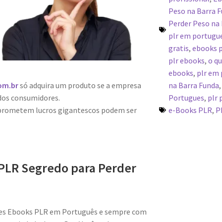
Peso na Barra 
Perder Peso na 
plr em portugu
gratis
,
ebooks p
plr ebooks
,
o qu
ebooks
,
plr em
na Barra Funda
om.br
só adquira um produto se a empresa
Portugues
,
plr 
dos consumidores.
e-Books PLR
,
P
 prometem lucros gigantescos podem ser
PLR Segredo para Perder
res Ebooks PLR em Português e sempre com