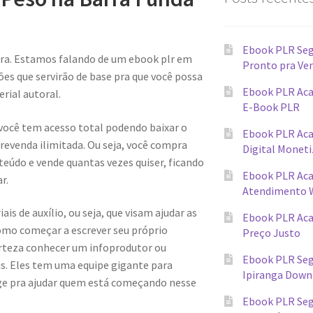
Ebook PLR Seg
ra. Estamos falando de um ebook plr em
Pronto pra Ve
s que servirão de base pra que você possa
Ebook PLR Aca
rial autoral.
E-Book PLR
 você tem acesso total podendo baixar o
Ebook PLR Ac
evenda ilimitada. Ou seja, você compra
Digital Monet
teúdo e vende quantas vezes quiser, ficando
Ebook PLR Ac
r.
Atendimento 
s de auxílio, ou seja, que visam ajudar as
Ebook PLR Ac
omo começar a escrever seu próprio
Preço Justo
erteza conhecer um infoprodutor ou
Ebook PLR Seg
ais. Eles tem uma equipe gigante para
Ipiranga Down
ge pra ajudar quem está começando nesse
Ebook PLR Seg