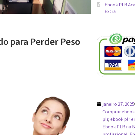
Ebook PLR Aca
Extra
o para Perder Peso
janeiro 27, 2025
Comprar ebook
plr
,
ebook plr 
Ebook PLR na B
profissional
,
Eb