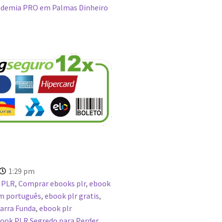
demia PRO em Palmas Dinheiro
1:29 pm
 PLR
,
Comprar ebooks plr
,
ebook
em português
,
ebook plr gratis
,
arra Funda
,
ebook plr
ook PLR Segredo para Perder