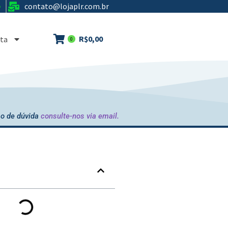
contato@lojaplr.com.br
e
R$
0,00
ta
0
o de dúvida
consulte-nos via email.