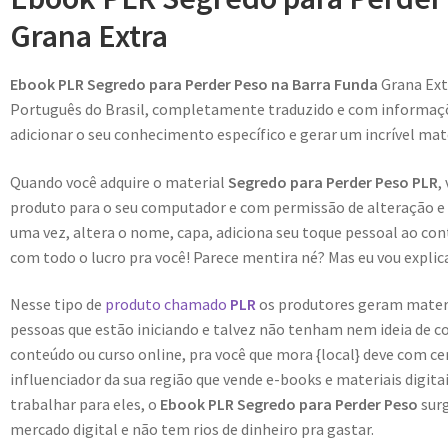
Grana Extra
Ebook PLR Segredo para Perder Peso na Barra Funda
Grana Ext
Português do Brasil, completamente traduzido e com informaçõe
adicionar o seu conhecimento específico e gerar um incrível mate
Quando você adquire o material
Segredo para Perder Peso PLR
,
produto para o seu computador e com permissão de alteração e r
uma vez, altera o nome, capa, adiciona seu toque pessoal ao con
com todo o lucro pra você! Parece mentira né? Mas eu vou explica
Nesse tipo de
produto chamado
PLR
os produtores geram materiai
pessoas que estão iniciando e talvez não tenham nem ideia de c
conteúdo ou curso online, pra você que mora {local} deve com c
influenciador da sua região que vende e-books e materiais digit
trabalhar para eles, o
Ebook PLR Segredo para Perder Peso
sur
mercado digital e não tem rios de dinheiro pra gastar.