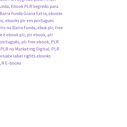
Funda
,
Ebook PLR Segredo para
Barra Funda Grana Extra
,
ebooks
es
,
ebooks plr em portugues
lrs na Barra Funda
,
ebuk plr
,
free
e é ebook plr
,
plr ebook
,
plr
 português
,
plr free ebook
,
PLR
,
PLR no Marketing Digital
,
PLR
private label rights ebooks
LR E-books