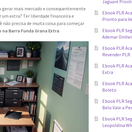
Jaguaré Pront
ndo gerar mais mercado e consequentemente
Ebook PLR Ac
 um extra? Ter liberdade financeira e
Pronto para V
cê não precisa de muita coisa para começar
Ebook PLR Seg
o na Barra Funda Grana Extra
.
Ademar Dinhei
Ebook PLR Ac
Revender PLR
Ebook PLR Aca
Extra
Ebook PLR Ac
Boleto
Ebook PLR Seg
Belo Vale a Pe
Ebook PLR Segr
Leopoldina W