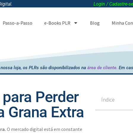
gital.
Login / Cadastre-s
Passo-a-Passo
e-Books PLR
Blog
Minha Con
nossa loja, os PLRs são disponibilizados na
área de cliente.
Em cas
para Perder
Índice
a Grana Extra
tra.
O mercado digital está em constante