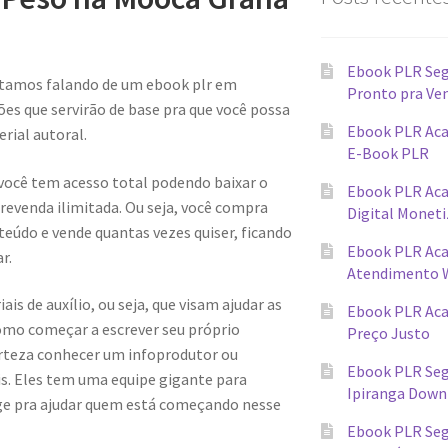
Ebook PLR Seg
stamos falando de um ebook plr em
Pronto pra Ve
s que servirão de base pra que você possa
Ebook PLR Aca
rial autoral.
E-Book PLR
 você tem acesso total podendo baixar o
Ebook PLR Ac
evenda ilimitada. Ou seja, você compra
Digital Monet
teúdo e vende quantas vezes quiser, ficando
Ebook PLR Ac
r.
Atendimento 
s de auxílio, ou seja, que visam ajudar as
Ebook PLR Ac
omo começar a escrever seu próprio
Preço Justo
erteza conhecer um infoprodutor ou
Ebook PLR Seg
ais. Eles tem uma equipe gigante para
Ipiranga Down
ge pra ajudar quem está começando nesse
Ebook PLR Seg