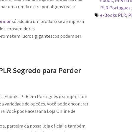
ebook
,
PLR na 
har uma renda extra por alguns reais?
PLR Portugues
e-Books PLR
,
P
om.br
só adquira um produto se a empresa
dos consumidores.
 prometem lucros gigantescos podem ser
PLR Segredo para Perder
res Ebooks PLR em Português e sempre com
a variedade de opções. Você pode encontrar
a. Você pode acessar a Loja Online de
a, parceira da nossa loja oficial e também