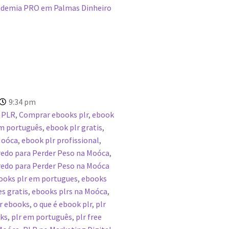
demia PRO em Palmas Dinheiro
9:34 pm
 PLR
,
Comprar ebooks plr
,
ebook
em português
,
ebook plr gratis
,
Moóca
,
ebook plr profissional
,
edo para Perder Peso na Moóca
,
edo para Perder Peso na Moóca
ooks plr em portugues
,
ebooks
s gratis
,
ebooks plrs na Moóca
,
lr ebooks
,
o que é ebook plr
,
plr
oks
,
plr em português
,
plr free