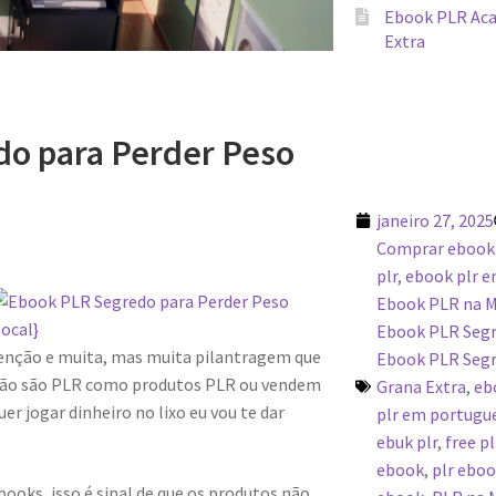
Ebook PLR Aca
Extra
o para Perder Peso
janeiro 27, 2025
Comprar ebook
plr
,
ebook plr 
Ebook PLR na 
Ebook PLR Segr
enção e muita, mas muita pilantragem que
Ebook PLR Segr
e não são PLR como produtos PLR ou vendem
Grana Extra
,
eb
er jogar dinheiro no lixo eu vou te dar
plr em portugue
ebuk plr
,
free p
ebook
,
plr ebo
books, isso é sinal de que os produtos não