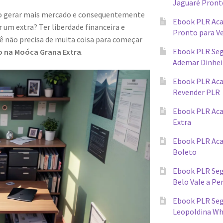
Jaguaré Pront
ndo gerar mais mercado e consequentemente
Ebook PLR Ac
 um extra? Ter liberdade financeira e
Pronto para V
cê não precisa de muita coisa para começar
Ebook PLR Seg
o na Moóca Grana Extra
.
Ademar Dinhei
Ebook PLR Ac
Revender PLR
Ebook PLR Aca
Extra
Ebook PLR Ac
Boleto
Ebook PLR Seg
Belo Vale a Pe
Ebook PLR Segr
Leopoldina W