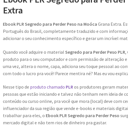
Extra
Ebook PLR Segredo para Perder Peso na Moóca
Grana Extra. E
Português do Brasil, completamente traduzido e com informaçõe
adicionar o seu conhecimento específico e gerar um incrível mate
Quando você adquire o material
Segredo para Perder Peso PLR
,
produto para o seu computador e com permissão de alteração e r
uma vez, altera o nome, capa, adiciona seu toque pessoal ao con
com todo o lucro pra você! Parece mentira né? Mas eu vou explica
Nesse tipo de
produto chamado
PLR
os produtores geram materiai
pessoas que estão iniciando e talvez não tenham nem ideia de c
conteúdo ou curso online, pra você que mora {local} deve com c
influenciador da sua região que vende e-books e materiais digit
trabalhar para eles, o
Ebook PLR Segredo para Perder Peso
sur
mercado digital e não tem rios de dinheiro pra gastar.