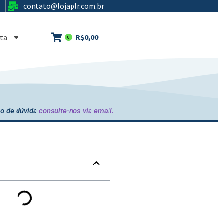
contato@lojaplr.com.br
e
R$
0,00
ta
0
o de dúvida
consulte-nos via email.