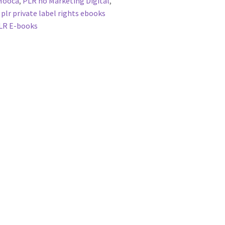
Moóca
,
PLR no Marketing Digital
,
,
plr private label rights ebooks
LR E-books