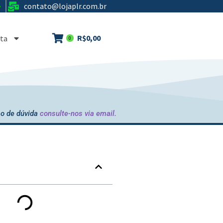
contato@lojaplr.com.br
e
R$
0,00
ta
0
o de dúvida
consulte-nos via email.