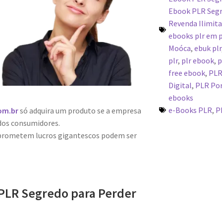
Ebook PLR Segr
Revenda Ilimit
ebooks plr em p
Moóca
,
ebuk plr
plr
,
plr ebook
,
p
free ebook
,
PLR
Digital
,
PLR Po
ebooks
e-Books PLR
,
P
om.br
só adquira um produto se a empresa
dos consumidores.
 prometem lucros gigantescos podem ser
PLR Segredo para Perder