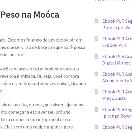
 Peso na Moóca
Ebook PLR Seg
Pronto pra Ve
Ebook PLR Aca
ada. Estamos falando de um ebook plr em
E-Book PLR
s que servirão de base pra que você possa
rial autoral.
Ebook PLR Ac
Digital Monet
 você tem acesso total podendo baixar o
Ebook PLR Ac
evenda ilimitada. Ou seja, você compra
Atendimento 
teúdo e vende quantas vezes quiser, ficando
r.
Ebook PLR Ac
Preço Justo
s de auxílio, ou seja, que visam ajudar as
Ebook PLR Seg
omo começar a escrever seu próprio
Ipiranga Down
erteza conhecer um infoprodutor ou
ais. Eles tem uma equipe gigante para
Ebook PLR Seg