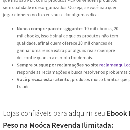
que não são PLR como produtos PLR ou vendem produtos
sem qualidade e desorganizados. Ou seja, se você não quer
jogar dinheiro no lixo eu vou te dar algumas dicas:
Nunca compre pacotes gigantes
10 mil ebooks, 20
mil ebooks, isso é sinal de que os produtos não tem
qualidade, afinal quem oferece 10 mil chances de
ganhar uma renda extra por alguns reais? Sempre
desconfie quanto a esmola for demais.
Sempre busque por reclamações no site
reclameaqui.c
responde as reclamações e busca resolver os problemas 
Você precisa estar atento
, produtos muito baratos que
fraude.
Lojas confiáveis para adquirir seu
Ebook 
Peso na Moóca Revenda Ilimitada: