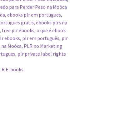
edo para Perder Peso na Moóca
ada
,
ebooks plr em portugues
,
ortugues gratis
,
ebooks plrs na
,
free plr ebooks
,
o que é ebook
lr ebooks
,
plr em português
,
plr
 na Moóca
,
PLR no Marketing
rtugues
,
plr private label rights
LR E-books