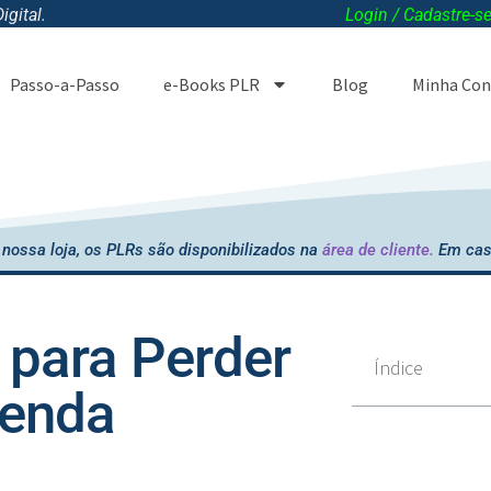
gital.
Login / Cadastre-s
Passo-a-Passo
e-Books PLR
Blog
Minha Con
nossa loja, os PLRs são disponibilizados na
área de cliente.
Em cas
para Perder
Índice
venda