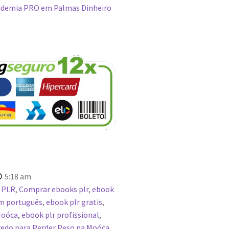
demia PRO em Palmas Dinheiro
5:18 am
 PLR
,
Comprar ebooks plr
,
ebook
em português
,
ebook plr gratis
,
Moóca
,
ebook plr profissional
,
edo para Perder Peso na Moóca
,