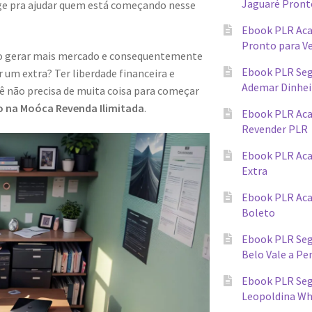
Jaguaré Pront
ge pra ajudar quem está começando nesse
Ebook PLR Ac
Pronto para V
ndo gerar mais mercado e consequentemente
Ebook PLR Seg
 um extra? Ter liberdade financeira e
Ademar Dinhei
cê não precisa de muita coisa para começar
o na Moóca Revenda Ilimitada
.
Ebook PLR Ac
Revender PLR
Ebook PLR Aca
Extra
Ebook PLR Ac
Boleto
Ebook PLR Seg
Belo Vale a Pe
Ebook PLR Segr
Leopoldina W