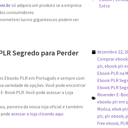
om.br
só adquira um produto se a empresa
Extra
dos consumidores.
 prometem lucros gigantescos podem ser
PLR Segredo para Perder
dezembro 22, 2
Comprar ebook
plr
,
ebook plr 
Ebook PLR na 
res Ebooks PLR em Português e sempre com
Ebook PLR Segr
a variedade de opções. Você pode encontrar
Ebook PLR Segr
E-Book PLR. Você pode acessar a Loja
Revender E-Bo
ebooks plr em p
a, parceira da nossa loja oficial e também
Moóca
,
ebuk plr
m pode
acessar a loja clicando aqui.
plr
,
plr ebook
,
p
free ebook
,
PLR