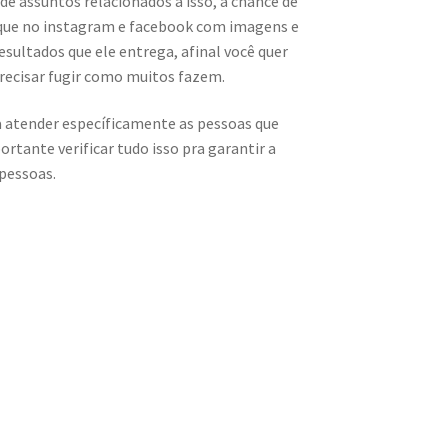
e assuntos relacionados a isso, a chance de
ique no instagram e facebook com imagens e
sultados que ele entrega, afinal você quer
recisar fugir como muitos fazem.
 atender específicamente as pessoas que
rtante verificar tudo isso pra garantir a
 pessoas.