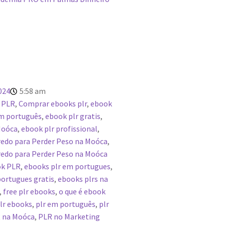
024
5:58 am
 PLR
,
Comprar ebooks plr
,
ebook
em português
,
ebook plr gratis
,
Moóca
,
ebook plr profissional
,
edo para Perder Peso na Moóca
,
edo para Perder Peso na Moóca
ok PLR
,
ebooks plr em portugues
,
ortugues gratis
,
ebooks plrs na
,
free plr ebooks
,
o que é ebook
lr ebooks
,
plr em português
,
plr
 na Moóca
,
PLR no Marketing