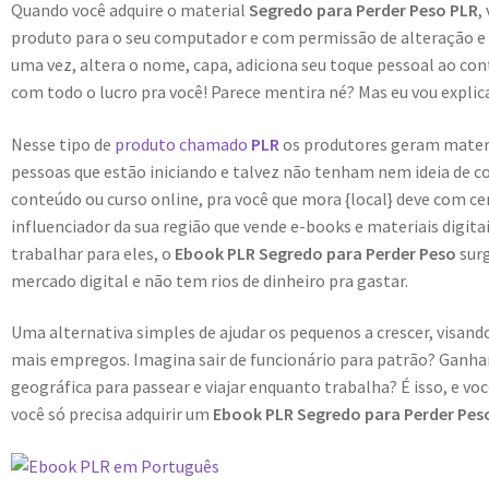
Quando você adquire o material
Segredo para Perder Peso PLR
,
produto para o seu computador e com permissão de alteração e r
uma vez, altera o nome, capa, adiciona seu toque pessoal ao con
com todo o lucro pra você! Parece mentira né? Mas eu vou explica
Nesse tipo de
produto chamado
PLR
os produtores geram materiai
pessoas que estão iniciando e talvez não tenham nem ideia de c
conteúdo ou curso online, pra você que mora {local} deve com c
influenciador da sua região que vende e-books e materiais digit
trabalhar para eles, o
Ebook PLR Segredo para Perder Peso
sur
mercado digital e não tem rios de dinheiro pra gastar.
Uma alternativa simples de ajudar os pequenos a crescer, visa
mais empregos. Imagina sair de funcionário para patrão? Ganhar
geográfica para passear e viajar enquanto trabalha? É isso, e vo
você só precisa adquirir um
Ebook PLR Segredo para Perder Pes