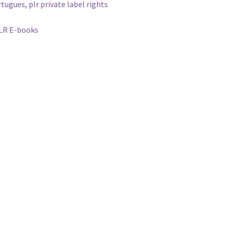
rtugues
,
plr private label rights
LR E-books