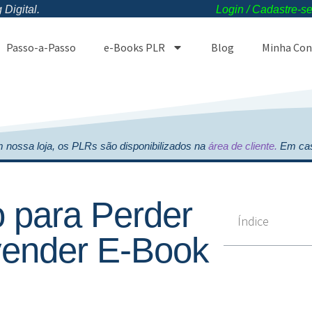
Digital.
Login / Cadastre-s
Passo-a-Passo
e-Books PLR
Blog
Minha Con
 nossa loja, os PLRs são disponibilizados na
área de cliente.
Em cas
 para Perder
Índice
ender E-Book