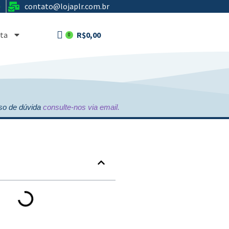
contato@lojaplr.com.br
e
R$
0,00
ta
0
o de dúvida
consulte-nos via email.