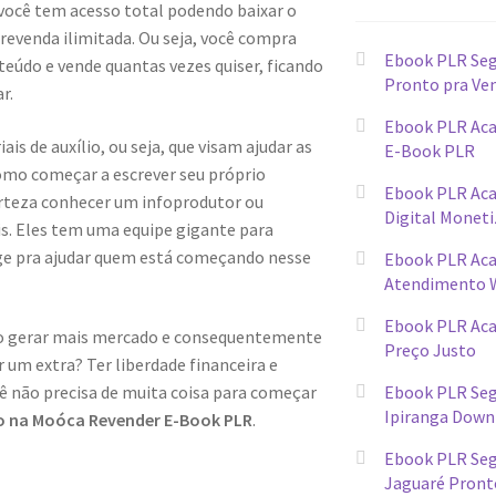
 você tem acesso total podendo baixar o
evenda ilimitada. Ou seja, você compra
Ebook PLR Seg
teúdo e vende quantas vezes quiser, ficando
Pronto pra Ve
r.
Ebook PLR Aca
s de auxílio, ou seja, que visam ajudar as
E-Book PLR
omo começar a escrever seu próprio
Ebook PLR Ac
erteza conhecer um infoprodutor ou
Digital Monet
ais. Eles tem uma equipe gigante para
ge pra ajudar quem está começando nesse
Ebook PLR Ac
Atendimento 
Ebook PLR Ac
ndo gerar mais mercado e consequentemente
Preço Justo
 um extra? Ter liberdade financeira e
Ebook PLR Seg
cê não precisa de muita coisa para começar
Ipiranga Down
o na Moóca Revender E-Book PLR
.
Ebook PLR Seg
Jaguaré Pront