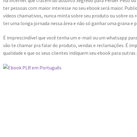
na internet que tratem do assunto Segredo para Perder Peso ou d
ter pessoas com maior interesse no seu ebook será maior. Publ
vídeos chamativos, nunca minta sobre seu produto ou sobre os re
ter uma longa jornada nessa área e não só ganhar uma grana e p
É imprescindível que você tenha um e-mail ou um whatsapp para
vão te chamar pra falar do produto, vendas e reclamações. É impo
qualidade e que os seus clientes indiquem seu ebook para outras