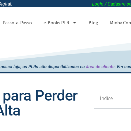
gital.
Login / Cadastre-s
Passo-a-Passo
e-Books PLR
Blog
Minha Con
nossa loja, os PLRs são disponibilizados na
área de cliente.
Em cas
para Perder
Índice
Alta