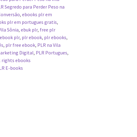
R Segredo para Perder Peso na
 Conversão
,
ebooks plr em
ks plr em portugues gratis
,
Vila Sônia
,
ebuk plr
,
free plr
 ebook plr
,
plr ebook
,
plr ebooks
,
ês
,
plr free ebook
,
PLR na Vila
arketing Digital
,
PLR Portugues
,
l rights ebooks
LR E-books