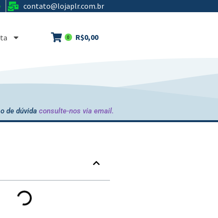
contato@lojaplr.com.br
e
R$
0,00
ta
0
o de dúvida
consulte-nos via email.