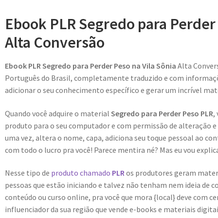
Ebook PLR Segredo para Perder 
Alta Conversão
Ebook PLR Segredo para Perder Peso na Vila Sônia
Alta Conver
Português do Brasil, completamente traduzido e com informaçõe
adicionar o seu conhecimento específico e gerar um incrível mate
Quando você adquire o material
Segredo para Perder Peso PLR
,
produto para o seu computador e com permissão de alteração e r
uma vez, altera o nome, capa, adiciona seu toque pessoal ao con
com todo o lucro pra você! Parece mentira né? Mas eu vou explica
Nesse tipo de
produto chamado
PLR
os produtores geram materiai
pessoas que estão iniciando e talvez não tenham nem ideia de c
conteúdo ou curso online, pra você que mora {local} deve com c
influenciador da sua região que vende e-books e materiais digit