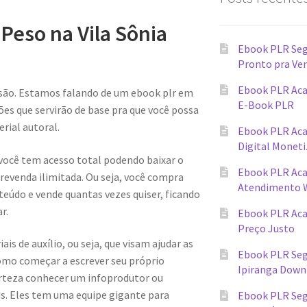
Peso na Vila Sônia
Ebook PLR Seg
Pronto pra Ve
Ebook PLR Aca
são. Estamos falando de um ebook plr em
E-Book PLR
s que servirão de base pra que você possa
rial autoral.
Ebook PLR Ac
Digital Monet
 você tem acesso total podendo baixar o
Ebook PLR Ac
evenda ilimitada. Ou seja, você compra
Atendimento 
teúdo e vende quantas vezes quiser, ficando
r.
Ebook PLR Ac
Preço Justo
s de auxílio, ou seja, que visam ajudar as
Ebook PLR Seg
omo começar a escrever seu próprio
Ipiranga Down
erteza conhecer um infoprodutor ou
ais. Eles tem uma equipe gigante para
Ebook PLR Seg