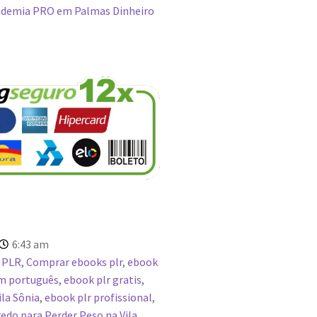
demia PRO em Palmas Dinheiro
6:43 am
 PLR
,
Comprar ebooks plr
,
ebook
em português
,
ebook plr gratis
,
la Sônia
,
ebook plr profissional
,
do para Perder Peso na Vila