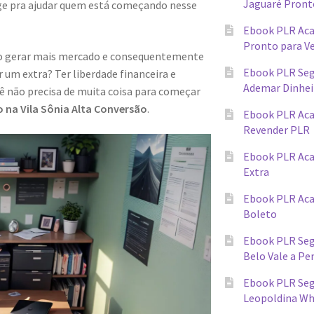
Jaguaré Pront
ge pra ajudar quem está começando nesse
Ebook PLR Ac
Pronto para V
ndo gerar mais mercado e consequentemente
Ebook PLR Seg
 um extra? Ter liberdade financeira e
Ademar Dinhei
cê não precisa de muita coisa para começar
 na Vila Sônia Alta Conversão
.
Ebook PLR Ac
Revender PLR
Ebook PLR Aca
Extra
Ebook PLR Ac
Boleto
Ebook PLR Seg
Belo Vale a Pe
Ebook PLR Segr
Leopoldina W