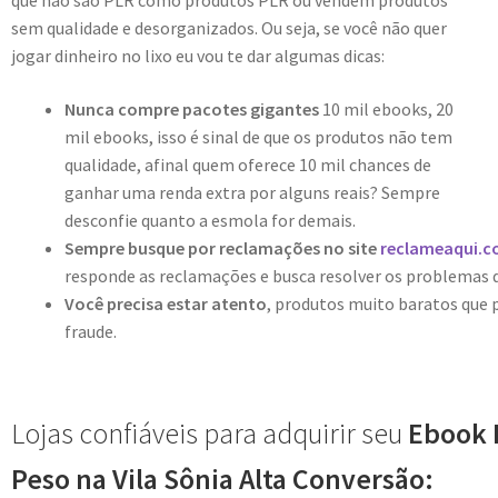
que não são PLR como produtos PLR ou vendem produtos
sem qualidade e desorganizados. Ou seja, se você não quer
jogar dinheiro no lixo eu vou te dar algumas dicas:
Nunca compre pacotes gigantes
10 mil ebooks, 20
mil ebooks, isso é sinal de que os produtos não tem
qualidade, afinal quem oferece 10 mil chances de
ganhar uma renda extra por alguns reais? Sempre
desconfie quanto a esmola for demais.
Sempre busque por reclamações no site
reclameaqui.c
responde as reclamações e busca resolver os problemas 
Você precisa estar atento
, produtos muito baratos que
fraude.
Lojas confiáveis para adquirir seu
Ebook 
Peso na Vila Sônia Alta Conversão: