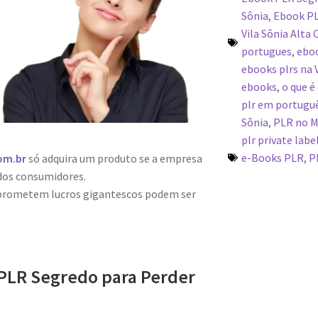
Sônia
,
Ebook PL
Vila Sônia Alta
portugues
,
eboo
ebooks plrs na 
ebooks
,
o que é
plr em portugu
Sônia
,
PLR no M
plr private labe
e-Books PLR
,
P
om.br
só adquira um produto se a empresa
dos consumidores.
 prometem lucros gigantescos podem ser
PLR Segredo para Perder