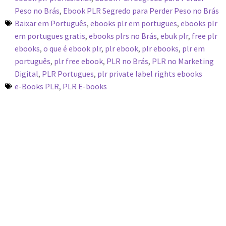
Peso no Brás
,
Ebook PLR Segredo para Perder Peso no Brás
Baixar em Português
,
ebooks plr em portugues
,
ebooks plr
em portugues gratis
,
ebooks plrs no Brás
,
ebuk plr
,
free plr
ebooks
,
o que é ebook plr
,
plr ebook
,
plr ebooks
,
plr em
português
,
plr free ebook
,
PLR no Brás
,
PLR no Marketing
Digital
,
PLR Portugues
,
plr private label rights ebooks
e-Books PLR
,
PLR E-books