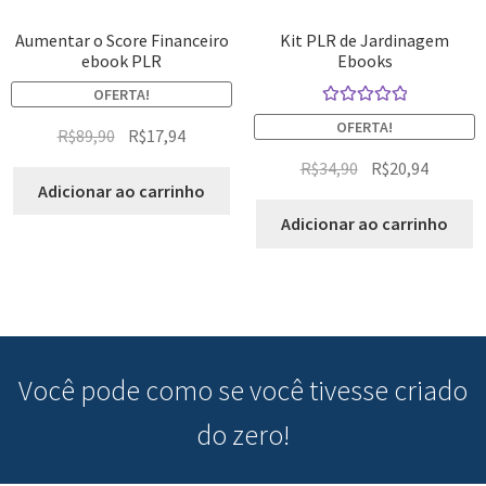
Aumentar o Score Financeiro
Kit PLR de Jardinagem
ebook PLR
Ebooks
OFERTA!
Avaliação
OFERTA!
R$
89,90
R$
17,94
5.00
de 5
R$
34,90
R$
20,94
Adicionar ao carrinho
Adicionar ao carrinho
Você pode
como se você tivesse criado
do zero!