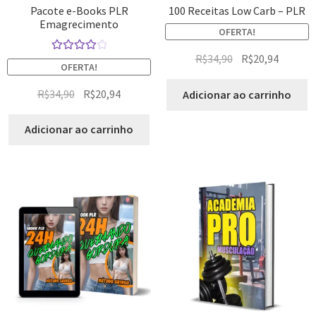
Pacote e-Books PLR
100 Receitas Low Carb – PLR
Emagrecimento
OFERTA!
R$
34,90
R$
20,94
Avaliação
OFERTA!
4.14
de 5
R$
34,90
R$
20,94
Adicionar ao carrinho
Adicionar ao carrinho