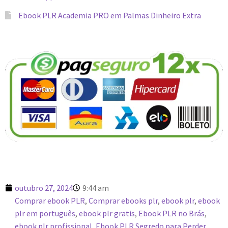
Ebook PLR Academia PRO em Palmas Dinheiro Extra
outubro 27, 2024
9:44 am
Comprar ebook PLR
,
Comprar ebooks plr
,
ebook plr
,
ebook
plr em português
,
ebook plr gratis
,
Ebook PLR no Brás
,
ebook plr profissional
,
Ebook PLR Segredo para Perder