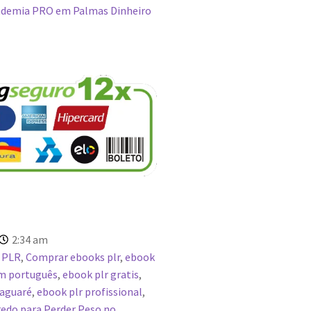
demia PRO em Palmas Dinheiro
2:34 am
 PLR
,
Comprar ebooks plr
,
ebook
em português
,
ebook plr gratis
,
aguaré
,
ebook plr profissional
,
edo para Perder Peso no