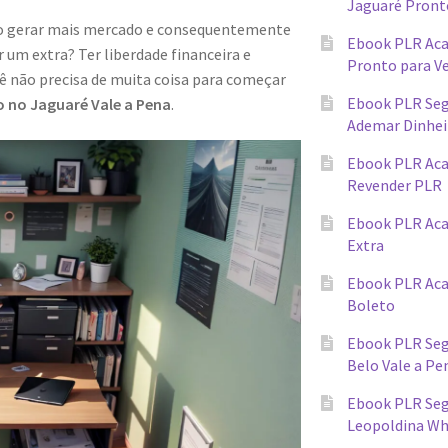
Jaguaré Pront
ndo gerar mais mercado e consequentemente
Ebook PLR Ac
 um extra? Ter liberdade financeira e
Pronto para V
cê não precisa de muita coisa para começar
Ebook PLR Seg
 no Jaguaré Vale a Pena
.
Ademar Dinhei
Ebook PLR Ac
Revender PLR
Ebook PLR Aca
Extra
Ebook PLR Ac
Boleto
Ebook PLR Seg
Belo Vale a Pe
Ebook PLR Segr
Leopoldina W