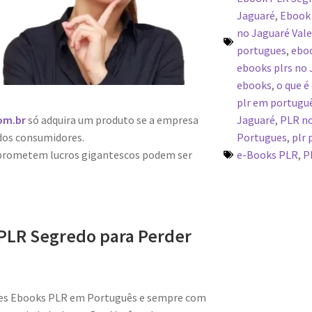
Jaguaré
,
Ebook 
no Jaguaré Vale
portugues
,
eboo
ebooks plrs no
ebooks
,
o que é
plr em portugu
Jaguaré
,
PLR no
om.br
só adquira um produto se a empresa
Portugues
,
plr 
dos consumidores.
e-Books PLR
,
P
 prometem lucros gigantescos podem ser
PLR Segredo para Perder
res Ebooks PLR em Português e sempre com