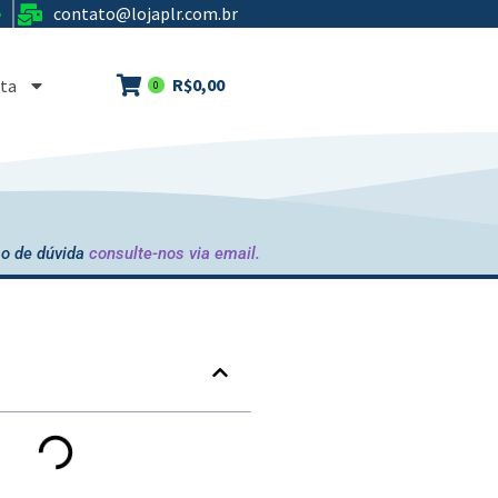
contato@lojaplr.com.br
e
R$
0,00
ta
0
o de dúvida
consulte-nos via email.