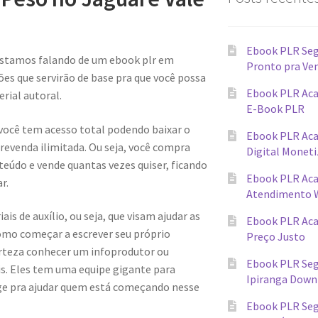
Ebook PLR Seg
Estamos falando de um ebook plr em
Pronto pra Ve
s que servirão de base pra que você possa
Ebook PLR Aca
rial autoral.
E-Book PLR
 você tem acesso total podendo baixar o
Ebook PLR Ac
evenda ilimitada. Ou seja, você compra
Digital Monet
teúdo e vende quantas vezes quiser, ficando
Ebook PLR Ac
r.
Atendimento 
s de auxílio, ou seja, que visam ajudar as
Ebook PLR Ac
omo começar a escrever seu próprio
Preço Justo
erteza conhecer um infoprodutor ou
Ebook PLR Seg
ais. Eles tem uma equipe gigante para
Ipiranga Down
ge pra ajudar quem está começando nesse
Ebook PLR Seg