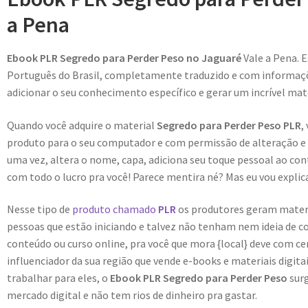
a Pena
Ebook PLR Segredo para Perder Peso no Jaguaré
Vale a Pena. 
Português do Brasil, completamente traduzido e com informaçõe
adicionar o seu conhecimento específico e gerar um incrível mate
Quando você adquire o material
Segredo para Perder Peso PLR
,
produto para o seu computador e com permissão de alteração e r
uma vez, altera o nome, capa, adiciona seu toque pessoal ao con
com todo o lucro pra você! Parece mentira né? Mas eu vou explica
Nesse tipo de
produto chamado
PLR
os produtores geram materiai
pessoas que estão iniciando e talvez não tenham nem ideia de c
conteúdo ou curso online, pra você que mora {local} deve com c
influenciador da sua região que vende e-books e materiais digit
trabalhar para eles, o
Ebook PLR Segredo para Perder Peso
sur
mercado digital e não tem rios de dinheiro pra gastar.