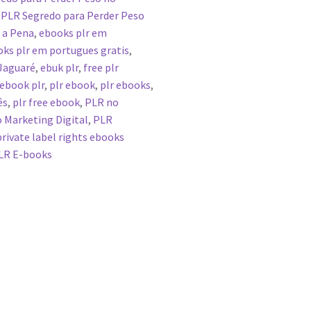
PLR Segredo para Perder Peso
 a Pena
,
ebooks plr em
ks plr em portugues gratis
,
 Jaguaré
,
ebuk plr
,
free plr
 ebook plr
,
plr ebook
,
plr ebooks
,
ês
,
plr free ebook
,
PLR no
 Marketing Digital
,
PLR
private label rights ebooks
LR E-books