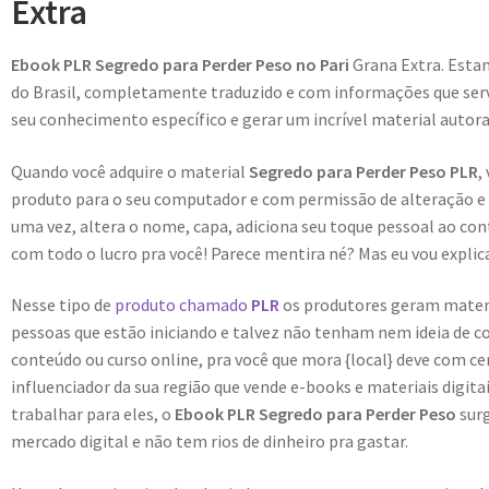
Extra
Ebook PLR Segredo para Perder Peso no Pari
Grana Extra. Esta
do Brasil, completamente traduzido e com informações que servi
seu conhecimento específico e gerar um incrível material autora
Quando você adquire o material
Segredo para Perder Peso PLR
,
produto para o seu computador e com permissão de alteração e r
uma vez, altera o nome, capa, adiciona seu toque pessoal ao con
com todo o lucro pra você! Parece mentira né? Mas eu vou explica
Nesse tipo de
produto chamado
PLR
os produtores geram materiai
pessoas que estão iniciando e talvez não tenham nem ideia de c
conteúdo ou curso online, pra você que mora {local} deve com c
influenciador da sua região que vende e-books e materiais digit
trabalhar para eles, o
Ebook PLR Segredo para Perder Peso
sur
mercado digital e não tem rios de dinheiro pra gastar.