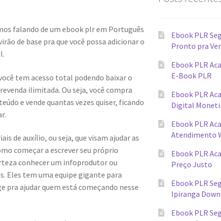
mos falando de um ebook plr em Português
Ebook PLR Seg
rão de base pra que você possa adicionar o
Pronto pra Ve
l.
Ebook PLR Aca
E-Book PLR
 você tem acesso total podendo baixar o
evenda ilimitada. Ou seja, você compra
Ebook PLR Ac
teúdo e vende quantas vezes quiser, ficando
Digital Monet
r.
Ebook PLR Ac
Atendimento 
s de auxílio, ou seja, que visam ajudar as
omo começar a escrever seu próprio
Ebook PLR Ac
erteza conhecer um infoprodutor ou
Preço Justo
ais. Eles tem uma equipe gigante para
Ebook PLR Seg
ge pra ajudar quem está começando nesse
Ipiranga Down
Ebook PLR Seg