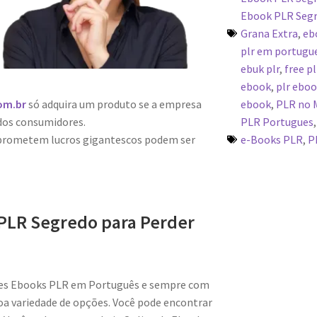
Ebook PLR Segr
Grana Extra
,
eb
plr em portugue
ebuk plr
,
free p
ebook
,
plr ebo
ebook
,
PLR no M
om.br
só adquira um produto se a empresa
PLR Portugues
dos consumidores.
e-Books PLR
,
P
 prometem lucros gigantescos podem ser
PLR Segredo para Perder
res Ebooks PLR em Português e sempre com
a variedade de opções. Você pode encontrar