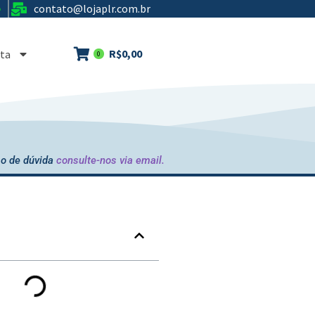
contato@lojaplr.com.br
e
R$
0,00
ta
0
o de dúvida
consulte-nos via email.