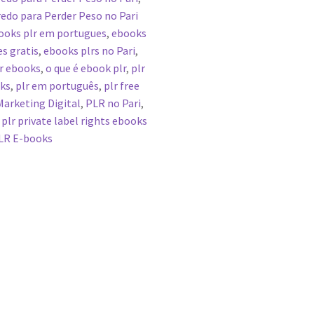
edo para Perder Peso no Pari
ooks plr em portugues
,
ebooks
s gratis
,
ebooks plrs no Pari
,
lr ebooks
,
o que é ebook plr
,
plr
oks
,
plr em português
,
plr free
arketing Digital
,
PLR no Pari
,
,
plr private label rights ebooks
LR E-books