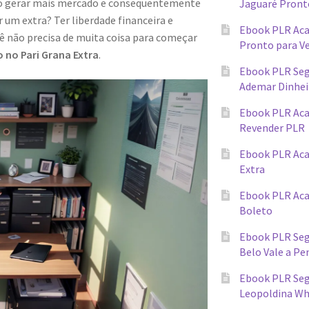
ndo gerar mais mercado e consequentemente
Jaguaré Pront
 um extra? Ter liberdade financeira e
Ebook PLR Ac
cê não precisa de muita coisa para começar
Pronto para V
 no Pari Grana Extra
.
Ebook PLR Seg
Ademar Dinhei
Ebook PLR Ac
Revender PLR
Ebook PLR Aca
Extra
Ebook PLR Ac
Boleto
Ebook PLR Seg
Belo Vale a Pe
Ebook PLR Segr
Leopoldina W