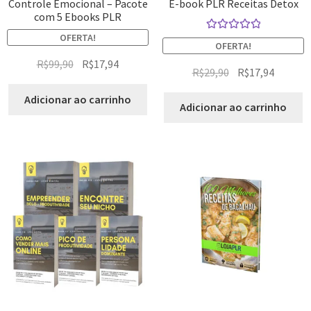
Controle Emocional – Pacote
E-book PLR Receitas Detox
com 5 Ebooks PLR
OFERTA!
Avaliação
OFERTA!
5.00
de 5
R$
99,90
R$
17,94
R$
29,90
R$
17,94
Adicionar ao carrinho
Adicionar ao carrinho