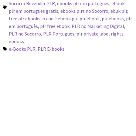
Socorro Revender PLR
,
ebooks plr em portugues
,
ebooks
plr em portugues gratis
,
ebooks plrs no Socorro
,
ebuk plr
,
free plr ebooks
,
o que é ebook plr
,
plr ebook
,
plr ebooks
,
plr
em português
,
plr free ebook
,
PLR no Marketing Digital
,
PLR no Socorro
,
PLR Portugues
,
plr private label rights
ebooks
e-Books PLR
,
PLR E-books