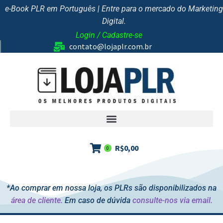
e-Book PLR em Português | Entre para o mercado do Marketing
Digital.
Login / Cadastre-se
contato@lojaplr.com.br
R$
0,00
0
*Ao comprar em nossa loja, os PLRs são disponibilizados na
área de cliente.
Em caso de dúvida
consulte-nos via email.