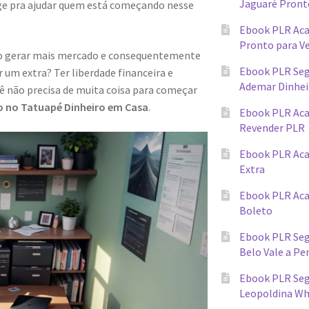
Jaguaré Pront
ge pra ajudar quem está começando nesse
Ebook PLR Ac
Pronto para V
ndo gerar mais mercado e consequentemente
Ebook PLR Seg
 um extra? Ter liberdade financeira e
Ademar Dinhei
cê não precisa de muita coisa para começar
o no Tatuapé Dinheiro em Casa
.
Ebook PLR Ac
Revender PLR
Ebook PLR Aca
Extra
Ebook PLR Ac
Boleto
Ebook PLR Seg
Belo Vale a Pe
Ebook PLR Segr
Leopoldina W