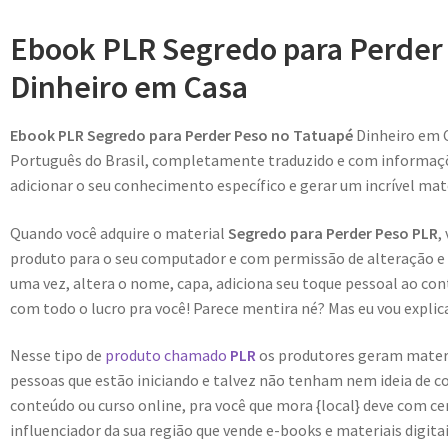
Ebook PLR Segredo para Perder
Dinheiro em Casa
Ebook PLR Segredo para Perder Peso no Tatuapé
Dinheiro em 
Português do Brasil, completamente traduzido e com informaçõe
adicionar o seu conhecimento específico e gerar um incrível mate
Quando você adquire o material
Segredo para Perder Peso PLR
,
produto para o seu computador e com permissão de alteração e r
uma vez, altera o nome, capa, adiciona seu toque pessoal ao con
com todo o lucro pra você! Parece mentira né? Mas eu vou explica
Nesse tipo de
produto chamado
PLR
os produtores geram materiai
pessoas que estão iniciando e talvez não tenham nem ideia de c
conteúdo ou curso online, pra você que mora {local} deve com c
influenciador da sua região que vende e-books e materiais digit