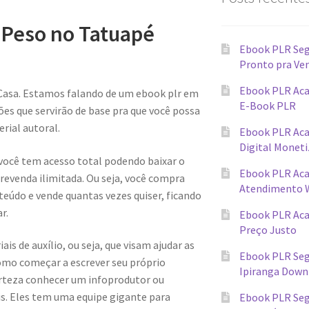
 Peso no Tatuapé
Ebook PLR Seg
Pronto pra Ve
Ebook PLR Aca
Casa. Estamos falando de um ebook plr em
E-Book PLR
s que servirão de base pra que você possa
rial autoral.
Ebook PLR Ac
Digital Monet
 você tem acesso total podendo baixar o
Ebook PLR Ac
evenda ilimitada. Ou seja, você compra
Atendimento 
teúdo e vende quantas vezes quiser, ficando
r.
Ebook PLR Ac
Preço Justo
s de auxílio, ou seja, que visam ajudar as
Ebook PLR Seg
omo começar a escrever seu próprio
Ipiranga Down
erteza conhecer um infoprodutor ou
ais. Eles tem uma equipe gigante para
Ebook PLR Seg