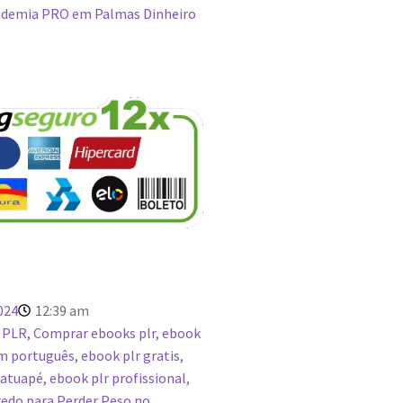
demia PRO em Palmas Dinheiro
024
12:39 am
 PLR
,
Comprar ebooks plr
,
ebook
em português
,
ebook plr gratis
,
Tatuapé
,
ebook plr profissional
,
edo para Perder Peso no