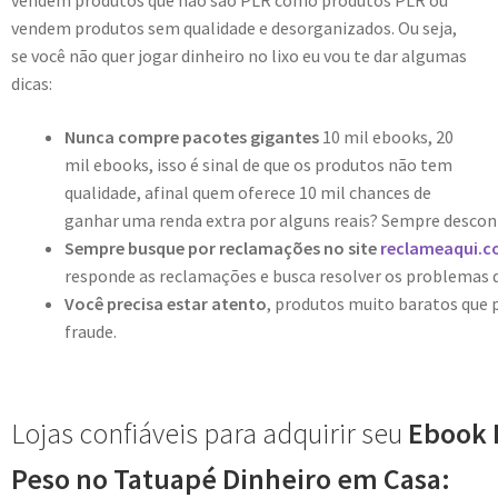
vendem produtos que não são PLR como produtos PLR ou
vendem produtos sem qualidade e desorganizados. Ou seja,
se você não quer jogar dinheiro no lixo eu vou te dar algumas
dicas:
Nunca compre pacotes gigantes
10 mil ebooks, 20
mil ebooks, isso é sinal de que os produtos não tem
qualidade, afinal quem oferece 10 mil chances de
ganhar uma renda extra por alguns reais? Sempre descon
Sempre busque por reclamações no site
reclameaqui.c
responde as reclamações e busca resolver os problemas 
Você precisa estar atento
, produtos muito baratos que
fraude.
Lojas confiáveis para adquirir seu
Ebook 
Peso no Tatuapé Dinheiro em Casa: