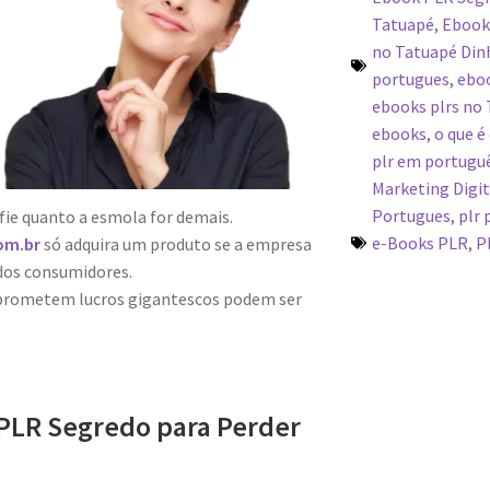
Tatuapé
,
Ebook
no Tatuapé Din
portugues
,
eboo
ebooks plrs no
ebooks
,
o que é
plr em portugu
Marketing Digit
Portugues
,
plr 
fie quanto a esmola for demais.
e-Books PLR
,
P
om.br
só adquira um produto se a empresa
dos consumidores.
 prometem lucros gigantescos podem ser
PLR Segredo para Perder