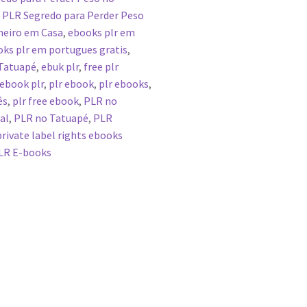
 PLR Segredo para Perder Peso
heiro em Casa
,
ebooks plr em
ks plr em portugues gratis
,
 Tatuapé
,
ebuk plr
,
free plr
 ebook plr
,
plr ebook
,
plr ebooks
,
ês
,
plr free ebook
,
PLR no
al
,
PLR no Tatuapé
,
PLR
private label rights ebooks
LR E-books