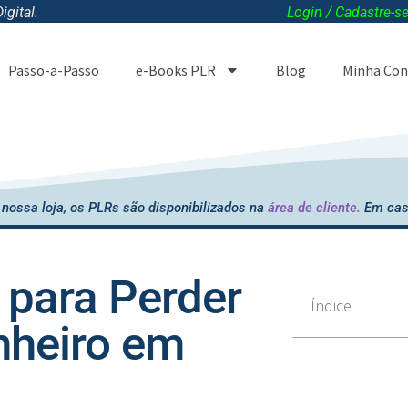
gital.
Login / Cadastre-s
Passo-a-Passo
e-Books PLR
Blog
Minha Con
nossa loja, os PLRs são disponibilizados na
área de cliente.
Em cas
para Perder
Índice
nheiro em