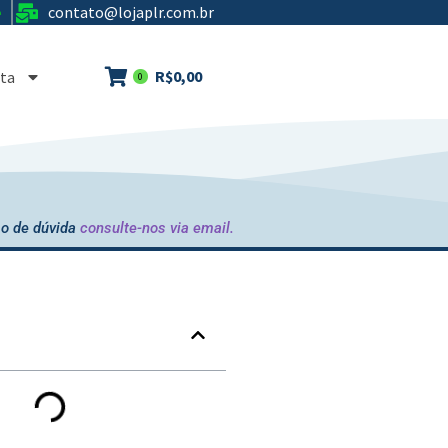
contato@lojaplr.com.br
e
R$
0,00
ta
0
o de dúvida
consulte-nos via email.