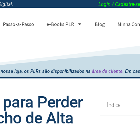
gital.
Login / Cadastre-s
Passo-a-Passo
e-Books PLR
Blog
Minha Con
nossa loja, os PLRs são disponibilizados na
área de cliente.
Em cas
para Perder
Índice
cho de Alta