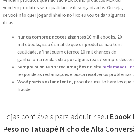
vendem produtos que não são PLR como produtos PLR ou
vendem produtos sem qualidade e desorganizados. Ou seja,
se você não quer jogar dinheiro no lixo eu vou te dar algumas
dicas:
Nunca compre pacotes gigantes
10 mil ebooks, 20
mil ebooks, isso é sinal de que os produtos não tem
qualidade, afinal quem oferece 10 mil chances de
ganhar uma renda extra por alguns reais? Sempre descon
Sempre busque por reclamações no site
reclameaqui.c
responde as reclamações e busca resolver os problemas 
Você precisa estar atento
, produtos muito baratos que
fraude.
Lojas confiáveis para adquirir seu
Ebook 
Peso no Tatuapé Nicho de Alta Convers