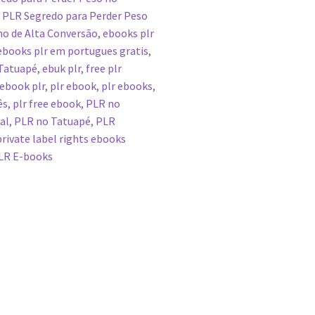
 PLR Segredo para Perder Peso
ho de Alta Conversão
,
ebooks plr
ebooks plr em portugues gratis
,
 Tatuapé
,
ebuk plr
,
free plr
 ebook plr
,
plr ebook
,
plr ebooks
,
ês
,
plr free ebook
,
PLR no
al
,
PLR no Tatuapé
,
PLR
private label rights ebooks
LR E-books