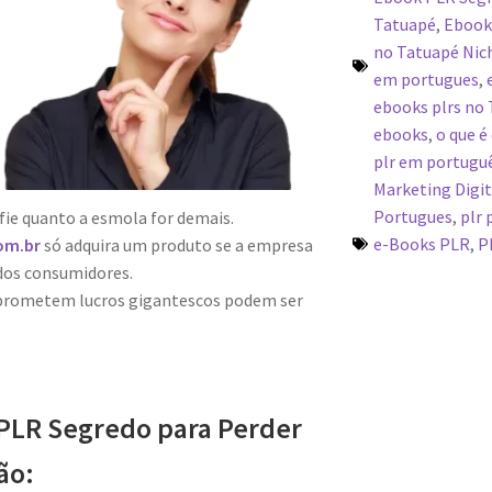
Tatuapé
,
Ebook
no Tatuapé Nic
em portugues
,
ebooks plrs no
ebooks
,
o que é
plr em portugu
Marketing Digit
Portugues
,
plr 
fie quanto a esmola for demais.
e-Books PLR
,
P
om.br
só adquira um produto se a empresa
dos consumidores.
 prometem lucros gigantescos podem ser
PLR Segredo para Perder
ão: