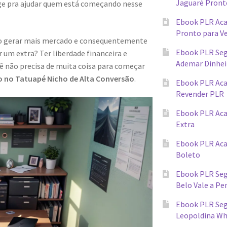
Jaguaré Pront
ge pra ajudar quem está começando nesse
Ebook PLR Ac
Pronto para V
ndo gerar mais mercado e consequentemente
Ebook PLR Seg
 um extra? Ter liberdade financeira e
Ademar Dinhei
cê não precisa de muita coisa para começar
o no Tatuapé Nicho de Alta Conversão
.
Ebook PLR Ac
Revender PLR
Ebook PLR Aca
Extra
Ebook PLR Ac
Boleto
Ebook PLR Seg
Belo Vale a Pe
Ebook PLR Segr
Leopoldina W