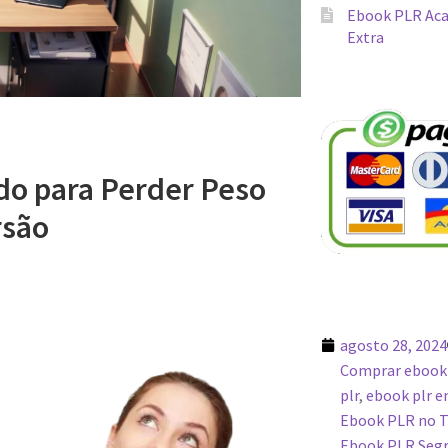
Ebook PLR Aca
Extra
o para Perder Peso
rsão
agosto 28, 2024
Comprar ebook
plr
,
ebook plr 
Ebook PLR no 
Ebook PLR Segr