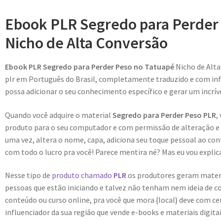
Ebook PLR Segredo para Perder
Nicho de Alta Conversão
Ebook PLR Segredo para Perder Peso no Tatuapé
Nicho de Alt
plr em Português do Brasil, completamente traduzido e com inf
possa adicionar o seu conhecimento específico e gerar um incríve
Quando você adquire o material
Segredo para Perder Peso PLR
,
produto para o seu computador e com permissão de alteração e r
uma vez, altera o nome, capa, adiciona seu toque pessoal ao con
com todo o lucro pra você! Parece mentira né? Mas eu vou explica
Nesse tipo de
produto chamado
PLR
os produtores geram materiai
pessoas que estão iniciando e talvez não tenham nem ideia de c
conteúdo ou curso online, pra você que mora {local} deve com c
influenciador da sua região que vende e-books e materiais digit