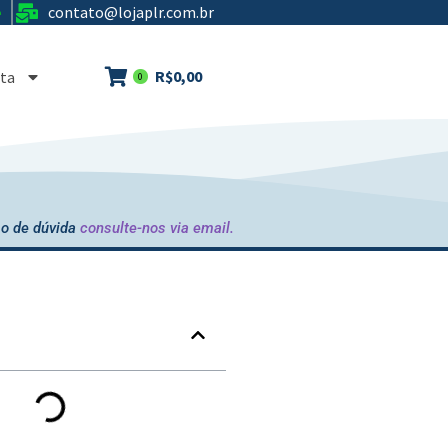
contato@lojaplr.com.br
e
R$
0,00
ta
0
o de dúvida
consulte-nos via email.