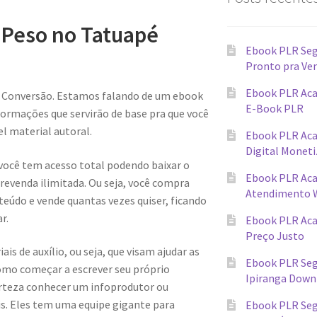
 Peso no Tatuapé
Ebook PLR Seg
Pronto pra Ve
Ebook PLR Aca
a Conversão. Estamos falando de um ebook
E-Book PLR
ormações que servirão de base pra que você
l material autoral.
Ebook PLR Ac
Digital Monet
 você tem acesso total podendo baixar o
Ebook PLR Ac
evenda ilimitada. Ou seja, você compra
Atendimento 
teúdo e vende quantas vezes quiser, ficando
r.
Ebook PLR Ac
Preço Justo
s de auxílio, ou seja, que visam ajudar as
Ebook PLR Seg
omo começar a escrever seu próprio
Ipiranga Down
erteza conhecer um infoprodutor ou
ais. Eles tem uma equipe gigante para
Ebook PLR Seg