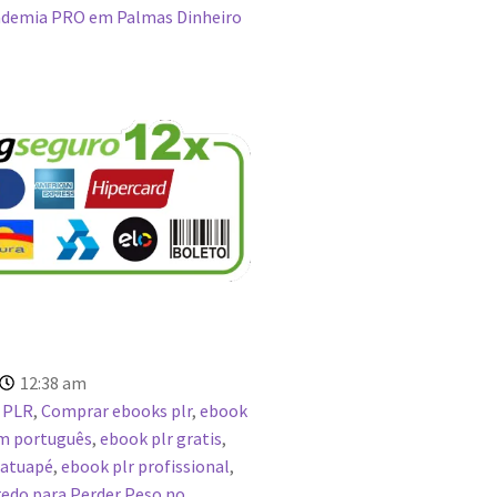
demia PRO em Palmas Dinheiro
12:38 am
 PLR
,
Comprar ebooks plr
,
ebook
em português
,
ebook plr gratis
,
Tatuapé
,
ebook plr profissional
,
edo para Perder Peso no