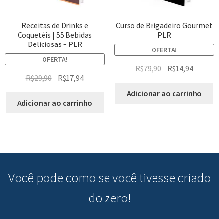
Receitas de Drinks e
Curso de Brigadeiro Gourmet
Coquetéis | 55 Bebidas
PLR
Deliciosas – PLR
OFERTA!
OFERTA!
R$
79,90
R$
14,94
R$
29,90
R$
17,94
Adicionar ao carrinho
Adicionar ao carrinho
Você pode
como se você tivesse criado
do zero!