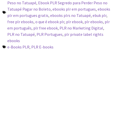
Peso no Tatuapé
,
Ebook PLR Segredo para Perder Peso no
Tatuapé Pagar no Boleto
,
ebooks plr em portugues
,
ebooks
plr em portugues gratis
,
ebooks plrs no Tatuapé
,
ebuk plr
,
free plr ebooks
,
o que é ebook plr
,
plr ebook
,
plr ebooks
,
plr
em português
,
plr free ebook
,
PLR no Marketing Digital
,
PLR no Tatuapé
,
PLR Portugues
,
plr private label rights
ebooks
e-Books PLR
,
PLR E-books