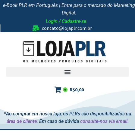
e-Book PLR em Português | Entre para o mercado do Marketing
Digital.
Login / Cadastre-se
contato@lojaplr.com.br
R$
0,00
0
*Ao comprar em nossa loja, os PLRs são disponibilizados na
área de cliente.
Em caso de dúvida
consulte-nos via email.