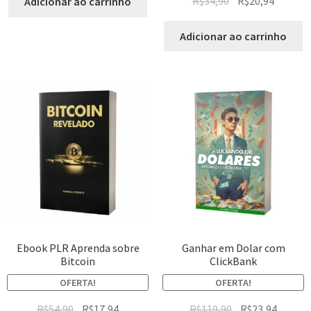
R$
34,90
R$
20,94
Adicionar ao carrinho
Adicionar ao carrinho
Ebook PLR Aprenda sobre
Ganhar em Dolar com
Bitcoin
ClickBank
OFERTA!
OFERTA!
R$
54,90
R$
17,94
R$
119,90
R$
23,94