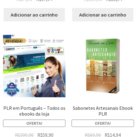
Adicionar ao carrinho
Adicionar ao carrinho
PLR em Português – Todos os
Sabonetes Artesanais Ebook
ebooks da loja
PLR
OFERTA!
OFERTA!
R$
399,90
R$
59,90
R$
69,90
R$
14,94