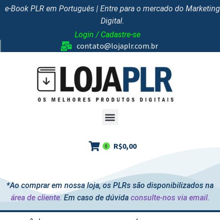
e-Book PLR em Português | Entre para o mercado do Marketing
Digital.
Login / Cadastre-se
contato@lojaplr.com.br
R$
0,00
0
*Ao comprar em nossa loja, os PLRs são disponibilizados na
área de cliente.
Em caso de dúvida
consulte-nos via email.