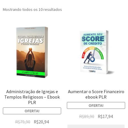
Mostrando todos os 10 resultados
Administração de Igrejas e
Aumentar o Score Financeiro
Templos Religiosos – Ebook
ebook PLR
PLR
OFERTA!
OFERTA!
R$
89,90
R$
17,94
R$
79,90
R$
20,94