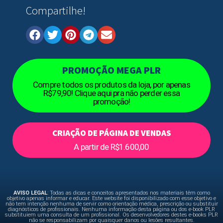
Compartilhe!
PROMOÇÃO MEGA PLR
Compre todos os produtos da loja, por apenas
R$79,90! Clique aqui pra não perder essa
promoção!
CRIAÇÃO DE PÁGINA DE VENDAS
A partir de R$1.600,00
AVISO LEGAL
: Todas as dicas e conceitos apresentados nos materiais têm como
objetivo apenas informar e educar. Este website foi disponibilizado com esse objetivo e
não tem intenção nenhuma de servir como orientação médica, prescrição ou substituir
diagnósticos de profissionais. Nenhuma informação desta página ou dos e-book PLR
substituiem uma consulta de um profissional. Os desenvolvedores destes e-books PLR
não se responsabilizam por quaisquer danos ou lesões resultantes.