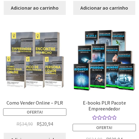
Adicionar ao carrinho
Adicionar ao carrinho
Como Vender Online – PLR
E-books PLR Pacote
Empreendedor
OFERTA!
R$
34,90
R$
20,94
Avaliação
OFERTA!
5.00
de 5